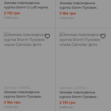
Зимова повсякденна
Зимова повсякденна
куртка Storm G-Loft чорна
куртка Storm Пуховик
Camotec
олива Camotec
2 751 грн
3 164 грн
3 930 грн
4 520 грн
Артикул: 2461XXL
Артикул: 2457XXL
Зимова повсякденна
Зимова повсякденна
куртка Storm Пуховик
куртка Storm Пуховик
чорна Camotec
олива Camotec
3 164 грн
2 751 грн
4 520 грн
3 930 грн