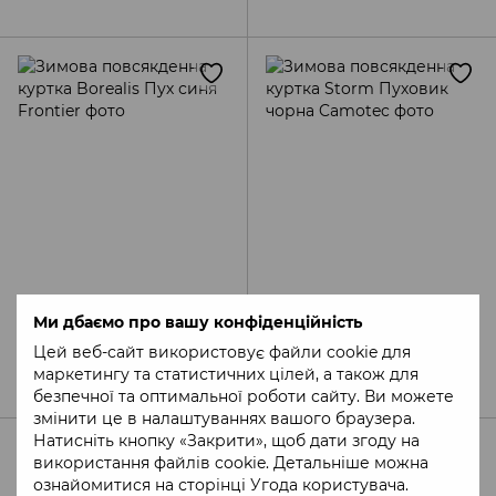
Артикул: IBS-19220138
Артикул: 8255(M)
Ми дбаємо про вашу конфіденційність
Зимова повсякденна
Зимова повсякденна
куртка Borealis Пух синя
куртка Storm Пуховик
Цей веб-сайт використовує файли cookie для
Frontier
чорна Camotec
7 830 грн
4 520 грн
маркетингу та статистичних цілей, а також для
безпечної та оптимальної роботи сайту. Ви можете
змінити це в налаштуваннях вашого браузера.
Натисніть кнопку «Закрити», щоб дати згоду на
використання файлів cookie. Детальніше можна
ознайомитися на сторінці
Угода користувача
.