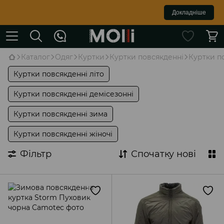
Докладніше
Каталог
Одяг
Куртки
Куртки повсякденні
Куртки п
Куртки повсякденні літо
Куртки повсякденні демісезонні
Куртки повсякденні зима
Куртки повсякденні жіночі
Фільтр
Спочатку нові