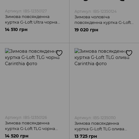
Артикул: IBS-12350127
Артикул: IBS-12350124
Зимова повсякденна
Зимова чоловіча
куртка G-Loft Ultra чорна
повсякденна куртка G-Loft
Carinthia
ISG Multicam Carinthia
14 510 грн
19 020 грн
Артикул: IBS-12350126
Артикул: IBS-12350110
Зимова повсякденна
Зимова повсякденна
куртка G-Loft TLG чорна
куртка G-Loft TLG олива
Carinthia
Carinthia
14 520 грн
13 725 грн