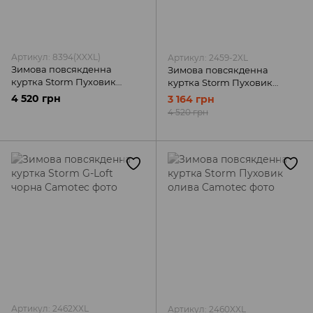
Артикул: 8394(XXXL)
Артикул: 2459-2XL
Зимова повсякденна
Зимова повсякденна
куртка Storm Пуховик
куртка Storm Пуховик
графіт Camotec
олива Camotec
4 520 грн
3 164 грн
4 520 грн
Артикул: 2462XXL
Артикул: 2460XXL