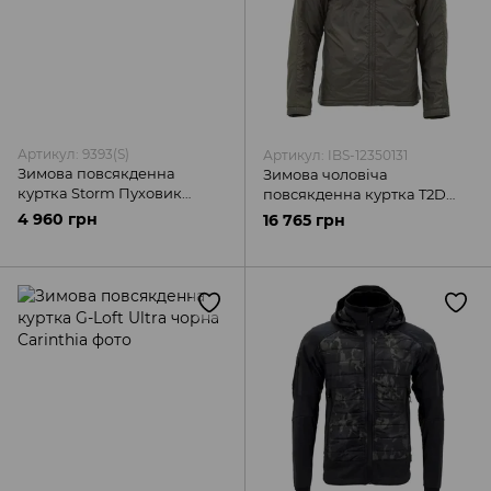
Артикул: 9393(S)
Артикул: IBS-12350131
Зимова повсякденна
Зимова чоловіча
куртка Storm Пуховик
повсякденна куртка T2D
чорна Camotec
олива Carinthia
4 960 грн
16 765 грн