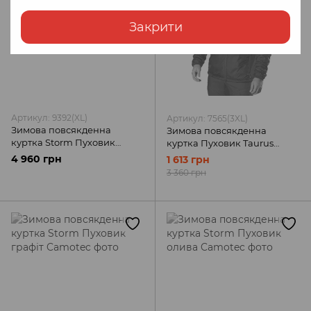
Закрити
Артикул: 9392(XL)
Артикул: 7565(3XL)
Зимова повсякденна
Зимова повсякденна
куртка Storm Пуховик
куртка Пуховик Taurus
олива Camotec
чорна Camotec
4 960 грн
1 613 грн
3 360 грн