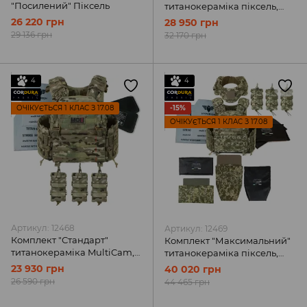
"Посилений" Піксель
титанокераміка піксель,
MOLLI
26 220 грн
28 950 грн
29 136 грн
32 170 грн
4
4
ОЧІКУЄТЬСЯ 1 КЛАС З 17.08
-15%
ОЧІКУЄТЬСЯ 1 КЛАС З 17.08
Артикул: 12468
Артикул: 12469
Комплект "Стандарт"
Комплект "Максимальний"
титанокераміка MultiCam,
титанокераміка піксель,
MOLLI
MOLLI
23 930 грн
40 020 грн
26 590 грн
44 465 грн