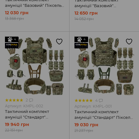
амуніції "Базовий" Піксель
амуніції "Базовий"
MOLLI
Мультикам MOLLI
12 030 грн
12 650 грн
13 368 грн
14 052 грн
4
4
2
4
Артикул: KMPL-002
Артикул: KMPL-001
Тактичний комплект
Тактичний комплект
амуніції "Стандарт"
амуніції "Стандарт" Піксель
Мультикам MOLLI
MOLLI
19 940 грн
19 030 грн
22 151 грн
21 237 грн