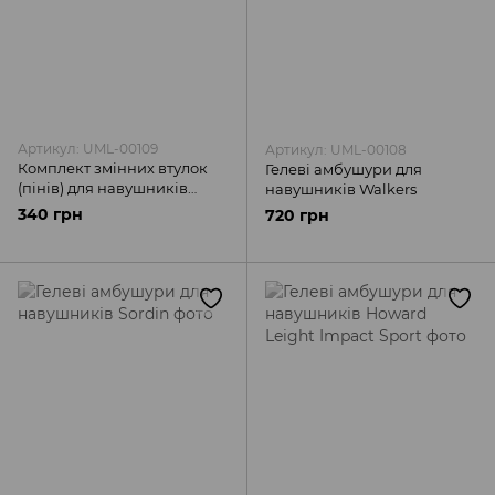
Артикул: UML-00109
Артикул: UML-00108
Комплект змінних втулок
Гелеві амбушури для
(пінів) для навушників
навушників Walkers
Sordin
340 грн
720 грн