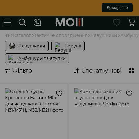
Докладніше
Каталог
Тактичне спорядження
Навушники
Амбушур
Навушники
Беруші
Амбушури та втулки
Фільтр
Спочатку нові