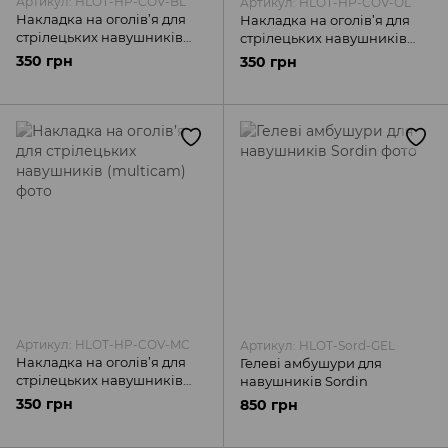
Артикул: HLOT-HP-COV-BL
Артикул: HLOT-HP-COV-OL
Накладка на оголів’я для
Накладка на оголів’я для
стрілецьких навушників
стрілецьких навушників
(чорна)
(олива)
350 грн
350 грн
Артикул: HLOT-HP-COV-MC
Артикул: HLOT-Sord-GEL
Накладка на оголів’я для
Гелеві амбушури для
стрілецьких навушників
навушників Sordin
(multicam)
350 грн
850 грн