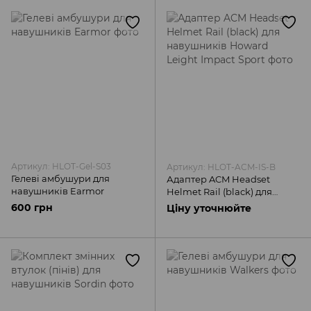
Артикул: HLOT-Gel-S03
Артикул: HLOT-ACM-IS-B
Гелеві амбушури для
Адаптер ACM Headset
навушників Earmor
Helmet Rail (black) для
навушників Howard Leight
600 грн
Ціну уточнюйте
Impact Sport