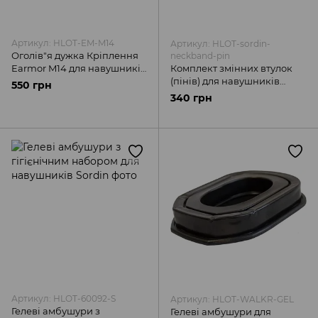
Артикул: HLOT-EM-M14
Артикул: HLOT-sordin-
Оголів"я дужка Кріплення
neckband-pin
Earmor M14 для навушників
Комплект змінних втулок
Earmor M31/M31H, M32/M32H
(пінів) для навушників
550 грн
Sordin
340 грн
Артикул: HLOT-60092-S
Артикул: HLOT-WALKR-GEL
Гелеві амбушури з
Гелеві амбушури для