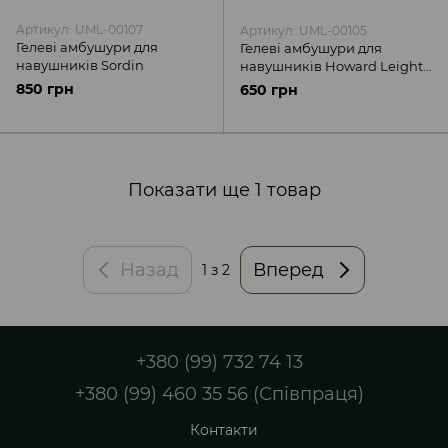
Артикул: UML-00107
Артикул: UML-00105
Гелеві амбушури для
Гелеві амбушури для
навушників Sordin
навушників Howard Leight
Impact Sport
850 грн
650 грн
Показати ще 1 товар
Назад
Вперед
1
з 2
+380 (99) 732 74 13
+380 (99) 460 35 56 (Співпраця)
Контакти