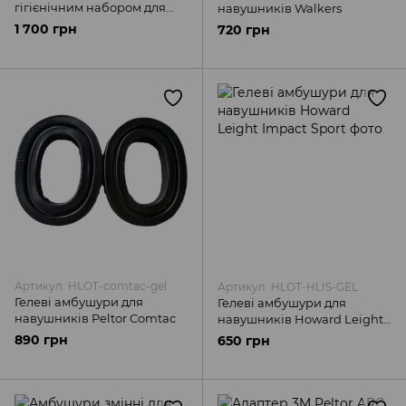
гігієнічним набором для
навушників Walkers
навушників Sordin
1 700 грн
720 грн
Артикул: HLOT-comtac-gel
Артикул: HLOT-HLIS-GEL
Гелеві амбушури для
Гелеві амбушури для
навушників Peltor Comtac
навушників Howard Leight
Impact Sport
890 грн
650 грн