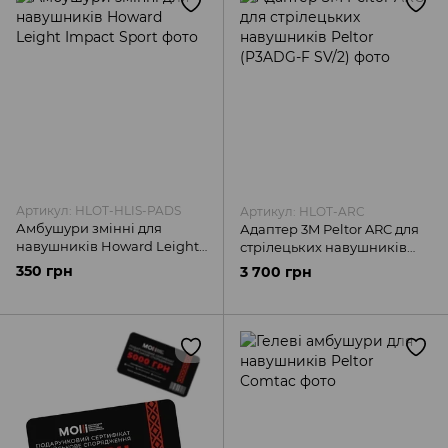
Артикул: HLOT-HLIS-PADS
Артикул: HLOT-ARC
Амбушури змінні для
Адаптер 3M Peltor ARC для
навушників Howard Leight
стрілецьких навушників
Impact Sport
Peltor (P3ADG-F SV/2)
350 грн
3 700 грн