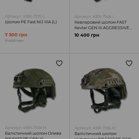
Артикул: KBR-7015-L
Артикул: KBR-7148-L
Шолом PE Fast NIJ IIIA (L)
Кевларовий шолом FAST
Kevlar GEN III AGGRESSIVE
Multicam
7 500 грн
10 400 грн
11 400 грн
Артикул: KBR-7149-M
Артикул: KBR-7156-M
Балістичний шолом Олива
Балістичний шолом
(M) FAST PE GEN III