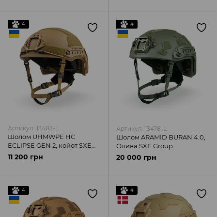
4
4
Артикул: 13483-L
Артикул: 13478-L
Шолом UHMWPE HC
Шолом ARAMID BURAN 4.0,
ECLIPSE GEN 2, койот SXE
Олива SXE Group
Group
11 200 грн
20 000 грн
4
4