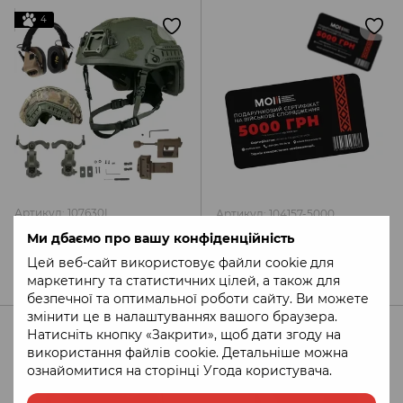
4
Артикул: 107630L
Артикул: 104157-5000
Комплект "Buran Tactic" 4.0
Подарунковий сертифікат
Ми дбаємо про вашу конфіденційність
з шоломом, кавером,
на 5000 ГРН
навушниками, ліхтариком
Цей веб-сайт використовує файли cookie для
23 000 грн
5 000 грн
та кріпленням, SXE Group
маркетингу та статистичних цілей, а також для
безпечної та оптимальної роботи сайту. Ви можете
змінити це в налаштуваннях вашого браузера.
4
4
Натисніть кнопку «Закрити», щоб дати згоду на
використання файлів cookie. Детальніше можна
ознайомитися на сторінці
Угода користувача
.