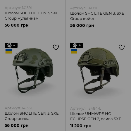
Артикул: 14139L
Артикул: 14137L
Шолом SHC LITE GEN 3, SXE
Шолом SHC LITE GEN 3, SXE
Group мультикам
Group койот
56 000 грн
56 000 грн
4
4
Артикул: 14135L
Артикул: 13484-L
Шолом SHC LITE GEN 3, SXE
Шолом UHMWPE HC
Group олива
ECLIPSE GEN 2, олива SXE
Group
56 000 грн
11 200 грн