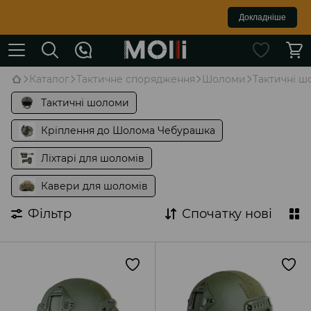
Докладніше
Каталог
Тактичне спорядження
Шоломи
Тактичні 
Тактичні шоломи
Кріплення до Шолома Чебурашка
Ліхтарі для шоломів
Кавери для шоломів
Фільтр
Спочатку нові