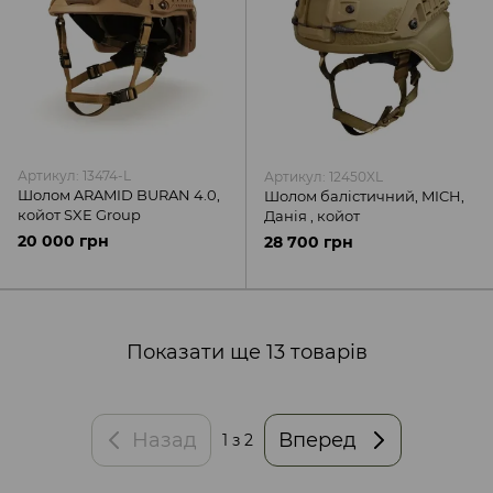
Артикул: 13474-L
Артикул: 12450XL
Шолом ARAMID BURAN 4.0,
Шолом балістичний, MICH,
койот SXE Group
Данія , койот
20 000 грн
28 700 грн
Показати ще 13 товарів
Назад
Вперед
1
з 2