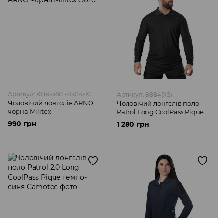
Артикул: KBR-5601-0404-XL
Артикул: 8884(XS)
Чоловічий лонгслів ARNO
Чоловічий лонгслів поло
чорна Militex
Patrol Long CoolPass Pique
LT чорна Camotec
990 грн
1 280 грн