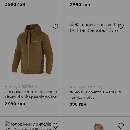
Camotec
2 990 грн
2 990 грн
Артикул: 9609(XL)
Артикул: 9806(XS)
Чоловіча спортивна кофта
Жіночий лонгслів Pani LVL1
FitPro Zip ShapeKnit Койот
Tan Camotec
Camotec
2 990 грн
996 грн