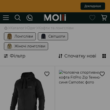
Докладніше
Каталог
Одяг
Кофти та лонгсліви
Лонгсліви
Світшоти
Жіночі лонгсліви
Фільтр
Спочатку нові