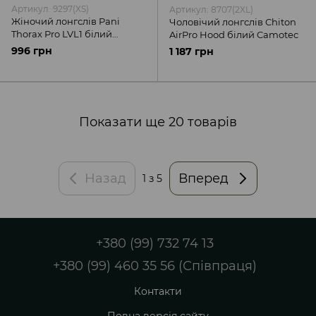
Артикул: 9297(XS)
Артикул: 8707(2XL)
Жіночий лонгслів Pani
Чоловічий лонгслів Chiton
Thorax Pro LVL1 білий
AirPro Hood білий Camotec
Camotec
996 грн
1 187 грн
Показати ще 20 товарів
Назад
Вперед
1
з 5
+380 (99) 732 74 13
+380 (99) 460 35 56 (Співпраця)
Контакти