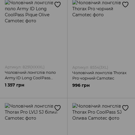
Артикул: 8291(XXXXL)
Артикул: 8554(3XL)
Чоловічий лонгслів поло
Чоловічий лонгслів Thorax
Army ID Long CoolPass
Pro чорний Camotec
Pique Olive Camotec
1 357 грн
996 грн