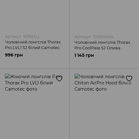
Артикул: 9296(XL)
Артикул: 7065XXXXL
Чоловічий лонгслів Thorax
Чоловічий лонгслів Thorax
Pro LVL1 SJ білий Camotec
Pro CoolPass SJ Олива
Camotec
996 грн
1 145 грн