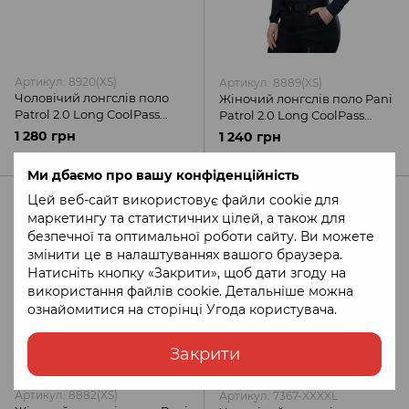
Артикул: 8920(XS)
Артикул: 8889(XS)
Чоловічий лонгслів поло
Жіночий лонгслів поло Pani
Patrol 2.0 Long CoolPass
Patrol 2.0 Long CoolPass
Pique темно-синя Camotec
темно-синя Camotec
1 280 грн
1 240 грн
Ми дбаємо про вашу конфіденційність
Цей веб-сайт використовує файли cookie для
маркетингу та статистичних цілей, а також для
безпечної та оптимальної роботи сайту. Ви можете
змінити це в налаштуваннях вашого браузера.
Натисніть кнопку «Закрити», щоб дати згоду на
використання файлів cookie. Детальніше можна
ознайомитися на сторінці
Угода користувача
.
Закрити
Артикул: 8882(XS)
Артикул: 7367-XXXXL