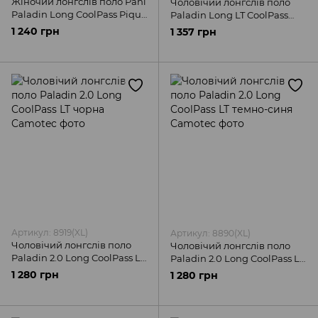
Жіночий лонгслів поло Pani
Чоловічий лонгслів поло
Paladin Long CoolPass Pique
Paladin Long LT CoolPass
чорна Camotec
Pique чорна Camotec
1 240 грн
1 357 грн
Артикул: 8919(XL)
Артикул: 8890(XL)
Чоловічий лонгслів поло
Чоловічий лонгслів поло
Paladin 2.0 Long CoolPass LT
Paladin 2.0 Long CoolPass LT
чорна Camotec
темно-синя Camotec
1 280 грн
1 280 грн