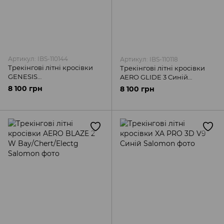
Артикул: IBS-110144
Артикул: IBS-110118
Трекінгові літні кросівки
Трекінгові літні кросівки
GENESIS
AERO GLIDE 3 Cиній
Black/White/Lemon
Salomon
8 100 грн
8 100 грн
Salomon