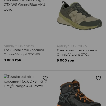
Артикул: IBS-670459
Артикул: IBS-670565
Трекінгові літні кросівки
Трекінгові літні кросівки
Omnia V-Light GTX WS
Omnia V-Light GTX
Green/Blue AKU
Beige/Green AKU
9 000 грн
9 000 грн