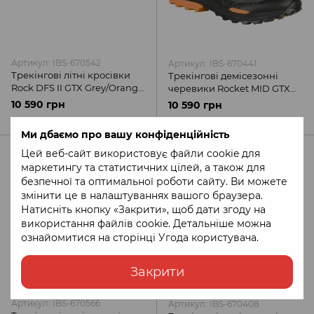
Артикул: IBS-670542
Артикул: IBS-670441
Трекінгові літні кросівки
Трекінгові демісезонні
Rock DFS II GTX Grey/Orange
черевики Rocket MID GTX
AKU
Black/Orange AKU
10 590 грн
10 590 грн
Ми дбаємо про вашу конфіденційність
Цей веб-сайт використовує файли cookie для
маркетингу та статистичних цілей, а також для
безпечної та оптимальної роботи сайту. Ви можете
змінити це в налаштуваннях вашого браузера.
Натисніть кнопку «Закрити», щоб дати згоду на
використання файлів cookie. Детальніше можна
ознайомитися на сторінці
Угода користувача
.
Закрити
Артикул: IBS-670566
Артикул: IBS-670408