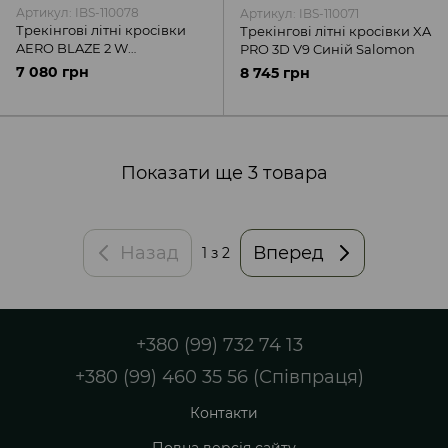
Артикул: IBS-110078
Артикул: IBS-110071
Трекінгові літні кросівки
Трекінгові літні кросівки XA
AERO BLAZE 2 W
PRO 3D V9 Cиній Salomon
Bay/Chert/Electg Salomon
7 080 грн
8 745 грн
Показати ще 3 товара
Назад
Вперед
1
з 2
+380 (99) 732 74 13
+380 (99) 460 35 56 (Співпраця)
Контакти