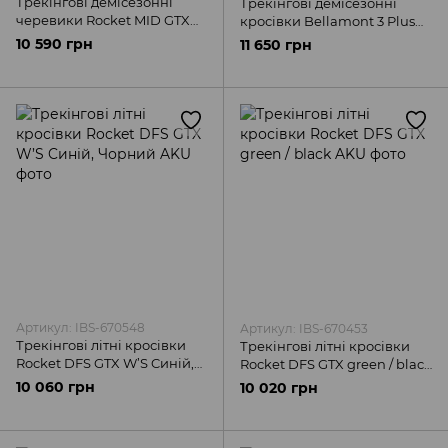
Трекінгові демісезонні
Трекінгові демісезонні
черевики Rocket MID GTX
кросівки Bellamont 3 Plus
W’S Cиній, Чорний AKU
EVO Dark Brown AKU
10 590 грн
11 650 грн
Артикул: IBS-670548
Артикул: IBS-670453
Трекінгові літні кросівки
Трекінгові літні кросівки
Rocket DFS GTX W’S Cиній,
Rocket DFS GTX green / black
Чорний AKU
AKU
10 060 грн
10 020 грн