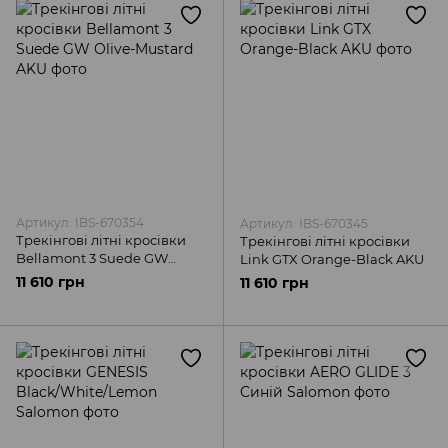
Артикул: IBS-670354
Артикул: IBS-670345
Трекінгові літні кросівки
Трекінгові літні кросівки
Bellamont 3 Suede GW
Link GTX Orange-Black AKU
Olive-Mustard AKU
11 610 грн
11 610 грн