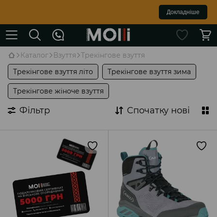
Докладніше
Каталог
Взуття
Трекінгове взуття
Трекінгове взуття літо
Трекінгове взуття зима
Трекінгове жіноче взуття
Фільтр
Спочатку нові