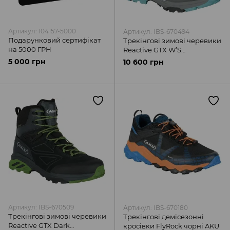
Артикул: 104157-5000
Артикул: IBS-670494
Подарунковий сертифікат
Трекінгові зимові черевики
на 5000 ГРН
Reactive GTX W’S
Violet/Green AKU
5 000 грн
10 600 грн
Артикул: IBS-670509
Артикул: IBS-670180
Трекінгові зимові черевики
Трекінгові демісезонні
Reactive GTX Dark
кросівки FlyRock чорні AKU