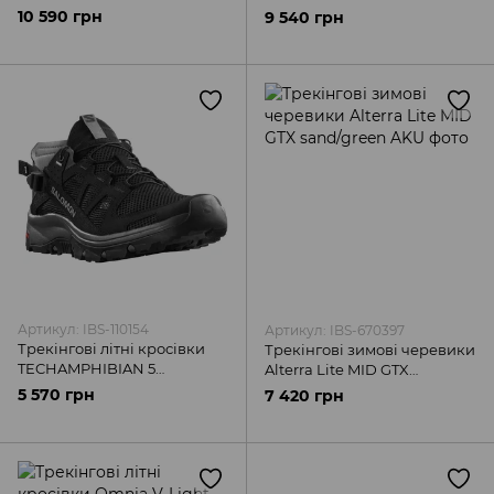
Grey/Green AKU
10 590 грн
9 540 грн
Артикул: IBS-110154
Артикул: IBS-670397
Трекінгові літні кросівки
Трекінгові зимові черевики
TECHAMPHIBIAN 5
Alterra Lite MID GTX
Black/Magnet/Monument
sand/green AKU
5 570 грн
7 420 грн
Salomon