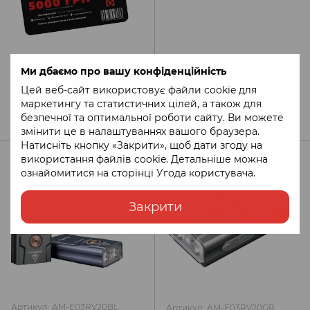
Артикул: 104157-5000
Ми дбаємо про вашу конфіденційність
Артикул: AM-E06RGray
Подарунковий сертифікат
Ліхтар наключний Fenix
Цей веб-сайт використовує файли cookie для
на 5000 ГРН
E06R сірий
маркетингу та статистичних цілей, а також для
5 000 грн
2 890 грн
безпечної та оптимальної роботи сайту. Ви можете
змінити це в налаштуваннях вашого браузера.
Натисніть кнопку «Закрити», щоб дати згоду на
використання файлів cookie. Детальніше можна
ознайомитися на сторінці
Угода користувача
.
Закрити
Артикул: AM-E03RV20BL
Артикул: AM-E03RV20GR