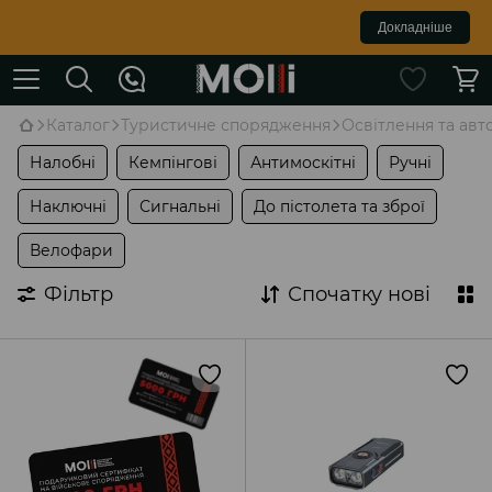
Докладніше
Каталог
Туристичне спорядження
Освітлення та ав
Налобні
Кемпінгові
Антимоскітні
Ручні
Наключні
Сигнальні
До пістолета та зброї
Велофари
Фільтр
Спочатку нові