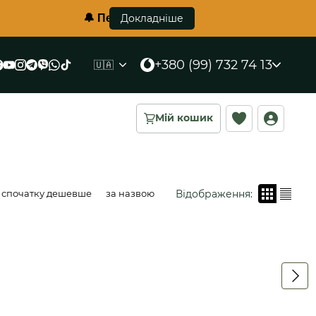
🔔 Перший в Україні протиуламковий жилет ко
Докладніше
+380 (99) 732 74 13
🇺🇦
Мій кошик
Відображення:
спочатку дешевше
за назвою