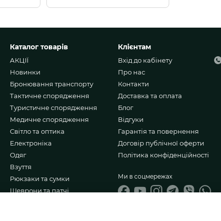
Каталог товарів
Клієнтам
АКЦІЇ
Вхід до кабінету
Новинки
Про нас
Бронювання транспорту
Контакти
Тактичне спорядження
Доставка та оплата
Туристичне спорядження
Блог
Медичне спорядження
Відгуки
Світло та оптика
Гарантія та повернення
Електроніка
Договір публічної оферти
Одяг
Політика конфіденційності
Взуття
Ми в соцмережах
Рюкзаки та сумки
Шеврони та патчі
Ножі та мультитули
Подарункові набори