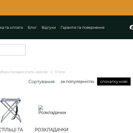
ка та оплата
Блог
Відгуки
Гарантія та повернення
Політика конфіденційності
бору (складні столи, крісла)
Столи
Сортування:
за популярністю
спочатку нові
СТІЛЬЦІ ТА
РОЗКЛАДАЧКИ