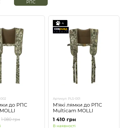
С
РПС
4
-002
Артикул: PLS-001
мки до РПС
М'які лямки до РПС
 MOLLI
Multicam MOLLI
1 410 грн
1 080 грн
і
В наявності