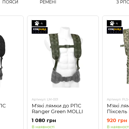
ПОЯСИ
РЕМЕНІ
З РП
4
4
Артикул: LM-001
Артикул: PLS
РПС
М'які лямки до РПС
М'які ля
Ranger Green MOLLI
Піксель
1 080 грн
920 грн
В наявності
В наявност