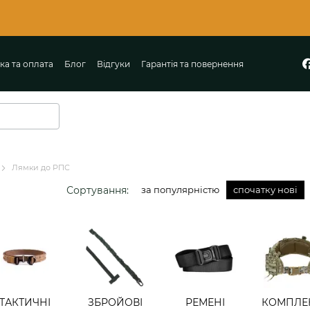
ка та оплата
Блог
Відгуки
Гарантія та повернення
Лямки до РПС
Сортування:
за популярністю
спочатку нові
ТАКТИЧНІ
ЗБРОЙОВІ
РЕМЕНІ
КОМПЛЕ