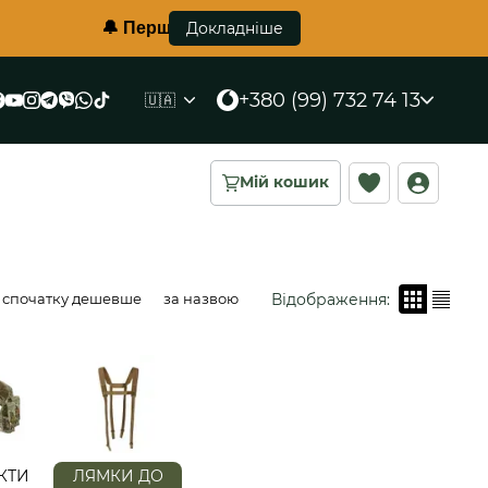
🔔 Перший в Україні протиуламковий жилет корсетн
Докладніше
+380 (99) 732 74 13
🇺🇦
Мій кошик
Відображення:
спочатку дешевше
за назвою
КТИ
ЛЯМКИ ДО