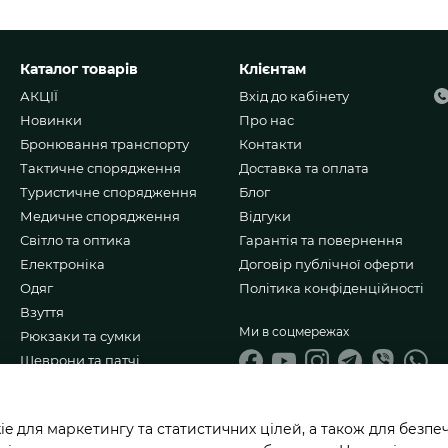
Каталог товарів
Клієнтам
АКЦІЇ
Вхід до кабінету
Новинки
Про нас
Бронювання транспорту
Контакти
Тактичне спорядження
Доставка та оплата
Туристичне спорядження
Блог
Медичне спорядження
Відгуки
Світло та оптика
Гарантія та повернення
Електроніка
Договір публічної оферти
Одяг
Політика конфіденційності
Взуття
Ми в соцмережах
Рюкзаки та сумки
Шеврони та патчі
Ножі та мультитули
Подарункові набори
 для маркетингу та статистичних цілей, а також для безпеч
Гурт/Співпраця