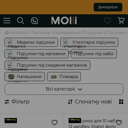
Докладніше
Каталог
Тактичне спорядження
Підсумки
Підсумки 
Медичні підсумки
Утилітарні підсумки
Підсумки під магазини
Підсумки під набої
Підсумки під скидання магазинів
Напашники
Плакард
Органайзери
Підсумки під гранати
Всі категорії
Підсумки для рації
Фільтр
Спочатку нові
Підсумки під пістолетні магазини
Комплекти підсумків
Підсумки під пляшку