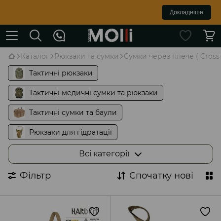
Докладніше
Каталог
Рюкзаки та сумки
Сумки через плече ( Cross 
Тактичні рюкзаки
Тактичні медичні сумки та рюкзаки
Тактичні сумки та баули
Рюкзаки для гідратації
Компресійні мішки
Всі категорії
Сумки для MAVIC та FPV
Фільтр
Спочатку нові
Сумки через плече ( Cross body )
Бананки на пояс
Сумки для Starlink