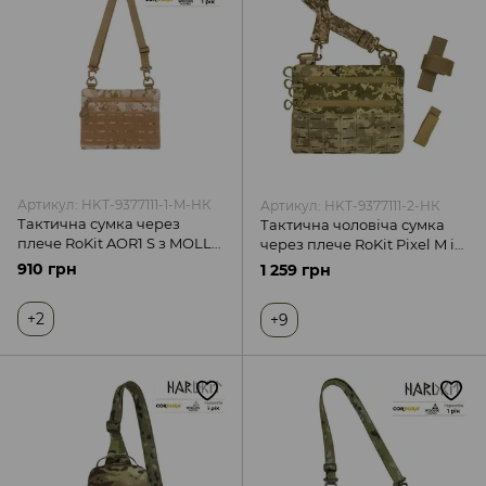
Сумки для планшету
Гаманці
Аксесуари до рюкзаків та сумок
Артикул: HKT-9377111-1-M-НК
Артикул: HKT-9377111-2-НК
Тактична сумка через
Тактична чоловіча сумка
плече RoKit AOR1 S з MOLLE
через плече RoKit Pixel M із
та велкро
MOLLE та панеллю велкро
910 грн
1 259 грн
+2
+9