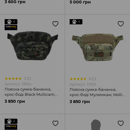
3 600 грн
5 000 грн
4
4
3
6
Артикул: 13934
Артикул: 13933
Поясна сумка-бананка,
Поясна сумка-бананка,
крос-боді Black Multicam,
крос-боді Мультикам, Molli
Molli UA
UA
3 850 грн
3 850 грн
4