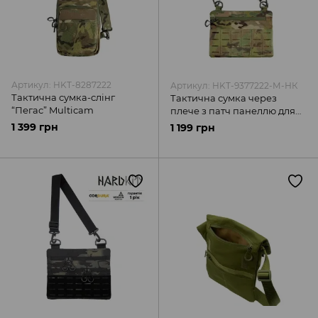
Артикул: HKT-8287222
Артикул: HKT-9377222-М-НК
Тактична сумка-слінг
Тактична сумка через
“Пегас” Multicam
плече з патч панеллю для
шевронів Cordura Multicam
1 399 грн
1 199 грн
HardKit RoKit S