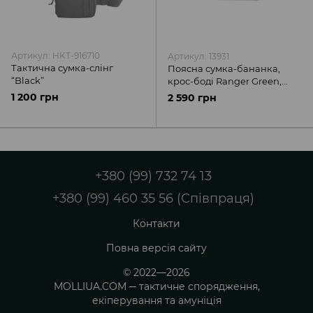
Артикул: HKT-916710
Артикул: 13931
Тактична сумка-слінг
Поясна сумка-бананка,
“Black”
крос-боді Ranger Green,
Molli UA
1 200 грн
2 590 грн
+380 (99) 732 74 13
+380 (99) 460 35 56 (Співпраця)
Контакти
Повна версія сайту
© 2022—2026
MOLLIUA.COM ─ тактичне спорядження,
екіперування та амуніція