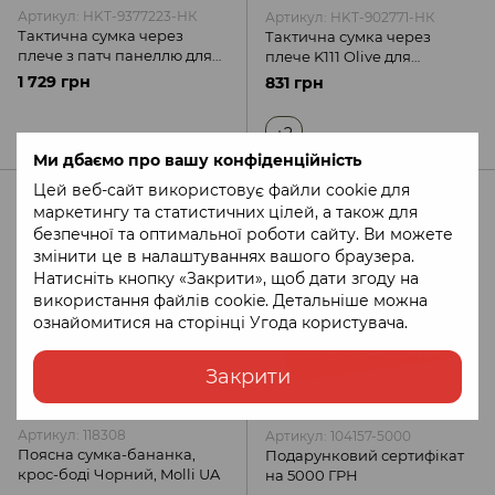
Артикул: HKT-9377223-НК
Артикул: HKT-902771-НК
Тактична сумка через
Тактична сумка через
плече з патч панеллю для
плече K111 Olive для
шевронів Cordura Multicam
прихованого носіння
1 729 грн
831 грн
Black HardKit RoKit M
+2
Ми дбаємо про вашу конфіденційність
Цей веб-сайт використовує файли cookie для
4
маркетингу та статистичних цілей, а також для
безпечної та оптимальної роботи сайту. Ви можете
змінити це в налаштуваннях вашого браузера.
Натисніть кнопку «Закрити», щоб дати згоду на
використання файлів cookie. Детальніше можна
ознайомитися на сторінці
Угода користувача
.
Закрити
Артикул: 118308
Артикул: 104157-5000
Поясна сумка-бананка,
Подарунковий сертифікат
крос-боді Чорний, Molli UA
на 5000 ГРН