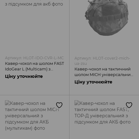
Артикул: HLOT-IDO-CVR-L-MC
Артикул: HLOT-cover2-mich-
Кавер-чохол на шолом FAST
ua-zsu
IdoGear L (Multicam) з
Кавер-чохол на тактичний
підсумком для акб
шолом MICH універсальний
Ціну уточнюйте
з підсумком для АКБ
Ціну уточнюйте
(піксель)