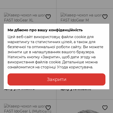
Ми дбаємо про вашу конфіденційність
Цей веб-сайт використовує файли cookie для
маркетингу та статистичних цілей, а також для
безпечної та оптимальної роботи сайту. Ви можете
змінити це в налаштуваннях вашого браузера.
Натисніть кнопку «Закрити», щоб дати згоду на
використання файлів cookie. Детальніше можна
ознайомитися на сторінці
Угода користувача
.
Артикул: HLOT-IDO-CVR-XL-
Артикул: HLOT-IDO-CVR-M-
MC
MC
Кавер-чохол на шолом FAST
Кавер-чохол на шолом FAST
Закрити
IdoGear XL (Multicam) з
IdoGear M (Multicam) з
підсумком для акб
підсумком для акб
Ціну уточнюйте
Ціну уточнюйте