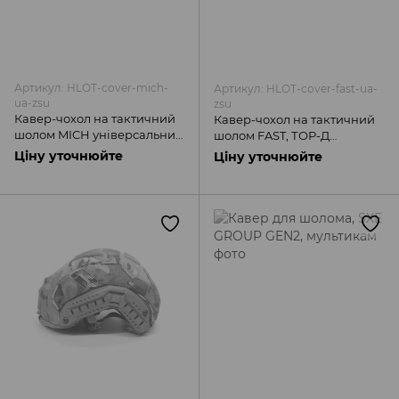
Артикул: HLOT-cover-mich-
Артикул: HLOT-cover-fast-ua-
ua-zsu
zsu
Кавер-чохол на тактичний
Кавер-чохол на тактичний
шолом MICH універсальний
шолом FAST, ТОР-Д
з підсумком для АКБ
універсальний з підсумком
Ціну уточнюйте
Ціну уточнюйте
(мультикам)
для АКБ