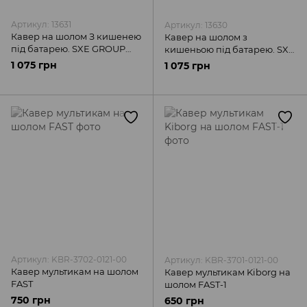
Артикул: 13631
Артикул: 13630
Кавер на шолом З кишенею
Кавер на шолом з
під батарею. SXE GROUP
кишеньою під батарею. SXE
GEN3, мультикам.
GROUP GEN3, мультикам
1 075 грн
1 075 грн
alpine.
Артикул: KBR-3702-0121-00
Артикул: KBR-3701-0121-00
Кавер мультикам на шолом
Кавер мультикам Kiborg на
FAST
шолом FAST-1
750 грн
650 грн