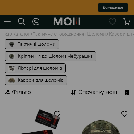
Докладніше
Каталог
Тактичне спорядження
Шоломи
Кавери дл
Тактичні шоломи
Кріплення до Шолома Чебурашка
Ліхтарі для шоломів
Кавери для шоломів
Фільтр
Спочатку нові