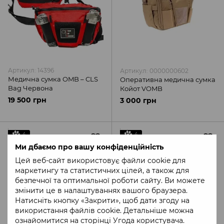
Артикул: 14396
Артикул: 0000000602
Медична сумка OMB – CLS
Оперативна медична сумка
Bag Червона
Койот VOMB
19 500 грн
3 000 грн
4
4
Ми дбаємо про вашу конфіденційність
Цей веб-сайт використовує файли cookie для
маркетингу та статистичних цілей, а також для
безпечної та оптимальної роботи сайту. Ви можете
змінити це в налаштуваннях вашого браузера.
Натисніть кнопку «Закрити», щоб дати згоду на
використання файлів cookie. Детальніше можна
ознайомитися на сторінці
Угода користувача
.