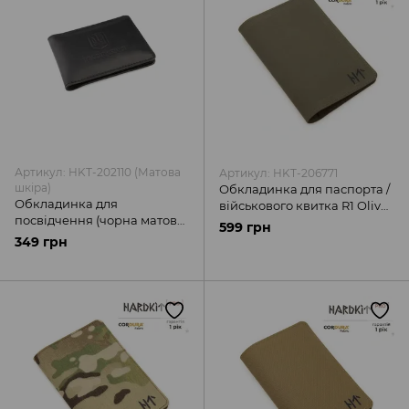
Сумки для планшету
Гаманці
Аксесуари до рюкзаків та сумок
Артикул: HKT-202110 (Матова
Артикул: HKT-206771
шкіра)
Обкладинка для паспорта /
Обкладинка для
військового квитка R1 Olive
посвідчення (чорна матова
(MilSpec Squadron)
599 грн
шкіра)
349 грн