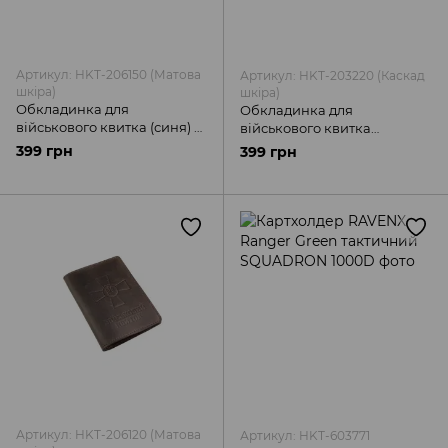
Артикул: HKT-206150 (Матова
Артикул: HKT-203220 (Каскад
шкіра)
шкіра)
Обкладинка для
Обкладинка для
військового квитка (синя) —
військового квитка
шкіряний захист документа
(коричнева) — шкіряний
399 грн
399 грн
захист документа
Артикул: HKT-206120 (Матова
Артикул: HKT-603771