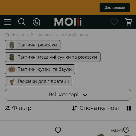
Докладніше
Каталог
Рюкзаки та сумки
Гаманці
Тактичні рюкзаки
Тактичні медичні сумки та рюкзаки
Тактичні сумки та баули
Рюкзаки для гідратації
Компресійні мішки
Всі категорії
Сумки для MAVIC та FPV
Фільтр
Спочатку нові
Сумки через плече ( Cross body )
Бананки на пояс
Сумки для Starlink