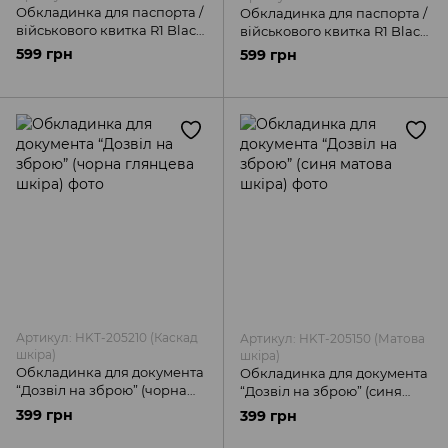
Обкладинка для паспорта /
Обкладинка для паспорта /
військового квитка R1 Black
військового квитка R1 Black
Multicam (MilSpec
(MilSpec Squadron)
599 грн
599 грн
Squadron)
Артикул: HKT-205210 (Каскад
Артикул: HKT-205150 (Матова
шкіра)
шкіра)
Обкладинка для документа
Обкладинка для документа
“Дозвіл на зброю” (чорна
“Дозвіл на зброю” (синя
глянцева шкіра)
матова шкіра)
399 грн
399 грн