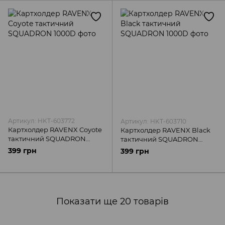
Артикул: HKT-603772
Артикул: HKT-603710
Картхолдер RAVENX Coyote
Картхолдер RAVENX Black
тактичний SQUADRON
тактичний SQUADRON
1000D
1000D
399 грн
399 грн
Показати ще 20 товарів