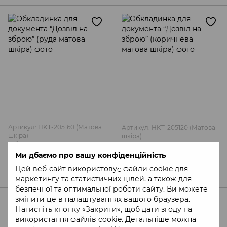
Артикул: HKT-205160 (Матова
Артикул: HKT-205120 (Матова
шкіра)
шкіра)
Обкладинка для документа
Обкладинка для документа
“Дозвіл на зброю” (руда
“Дозвіл на зброю”
Ми дбаємо про вашу конфіденційність
матова шкіра)
(коричнева матова шкіра)
399 грн
399 грн
Цей веб-сайт використовує файли cookie для
маркетингу та статистичних цілей, а також для
безпечної та оптимальної роботи сайту. Ви можете
змінити це в налаштуваннях вашого браузера.
Натисніть кнопку «Закрити», щоб дати згоду на
використання файлів cookie. Детальніше можна