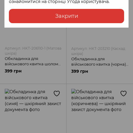
ознайомитися на сторінці
Угода користувача
.
Закрити
Артикул: HKT-206110-1 (Матова
Артикул: HKT-203210 (Каскад
шкіра)
шкіра)
Обкладинка для
Обкладинка для
військового квитка шолом
військового квитка (чорна)
та герб (чорна) — шкіряний
— шкіряний захист
399 грн
399 грн
захист документа
документа