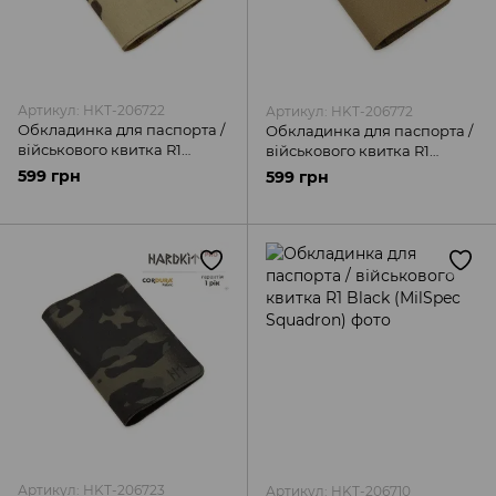
Артикул: HKT-206722
Артикул: HKT-206772
Обкладинка для паспорта /
Обкладинка для паспорта /
військового квитка R1
військового квитка R1
Multicam (MilSpec
Coyote (MilSpec Squadron)
599 грн
599 грн
Squadron)
Артикул: HKT-206723
Артикул: HKT-206710