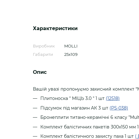
Характеристики
Виробник
MOLLI
Габарити
25x109
Опис
Вашій увазі пропонуємо захисний комплект “М
Плитоноска " МІЦЬ 3.0 " 1
шт
(
12518
)
Підсумок під магазин АК 3 шт
(PS-038)
Бронеплити титано-керамічні 6 класу "Mult
Комплект балістичних пакетів 300х150 мм 1
Комплект балістичного захисту паха 1
шт
(