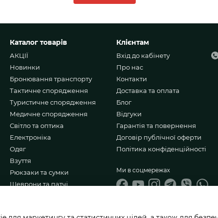
Каталог товарів
Клієнтам
АКЦІЇ
Вхід до кабінету
Новинки
Про нас
Бронювання транспорту
Контакти
Тактичне спорядження
Доставка та оплата
Туристичне спорядження
Блог
Медичне спорядження
Відгуки
Світло та оптика
Гарантія та повернення
Електроніка
Договір публічної оферти
Одяг
Політика конфіденційності
Взуття
Ми в соцмережах
Рюкзаки та сумки
Шеврони та патчі
Ножі та мультитули
Подарункові набори
 для маркетингу та статистичних цілей, а також для безпеч