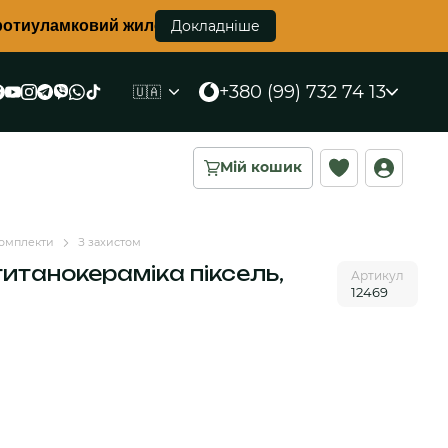
й жилет корсетного типу вже в наявності в усіх кольо
Докладніше
+380 (99) 732 74 13
🇺🇦
Мій кошик
омплекти
З захистом
итанокераміка піксель,
Артикул
12469