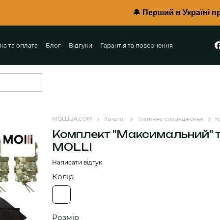
🔔 Перший в Україні протиуламкови
ка та оплата
Блог
Відгуки
Гарантія та повернення
MOLLIUA.COM
Каталог
Тактичне спорядження
К
Комплект "Максимальний" т
MOLLI
Написати відгук
Колір
Розмір