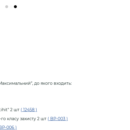
аксимальний”, до якого входить:
ihit" 2 шт
( 12458 )
-го класу захисту 2
шт
( BP-003 )
 BP-006 )