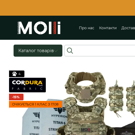
Перейти до основного контенту
Про нас
Контакти
Достав
Ще
Каталог товарів
4
-15%
ОЧІКУЄТЬСЯ 1 КЛАС З 17.08