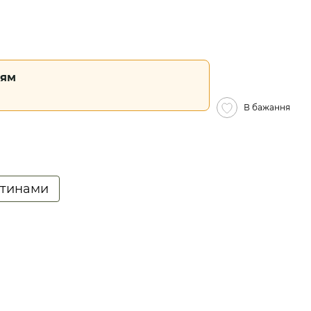
ням
В бажання
стинами