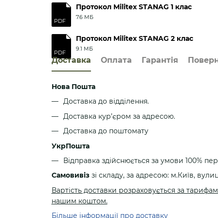
• Телефон:
+380 (99) 732 74 13
Протокол Militex STANAG 1 клас
• Email:
sales@molliua.com
7.6 МБ
PDF
Протокол Militex STANAG 2 клас
9.1 МБ
PDF
Доставка
Оплата
Гарантія
Повер
Нова Пошта
Доставка до відділення.
Доставка кур’єром за адресою.
Доставка до поштомату
УкрПошта
Відправка здійснюється за умови 100% пе
Самовивіз
зі складу, за адресою: м.Київ, вулиц
Вартість доставки розраховується за тарифами
нашим коштом.
Більше інформації про доставку