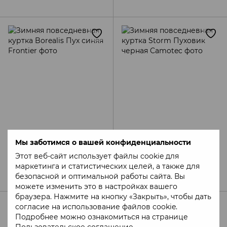
Артикул: IBS-19220138
Артикул: 8255(M)
Мы заботимся о вашей конфиденциальности
Зимняя повседневная
Зимняя повседневная
Этот веб-сайт использует файлы cookie для
куртка Borealis Пух синяя
куртка Storm Пуховик
маркетинга и статистических целей, а также для
Frontier
черная Camotec
7 830 грн
4 520 грн
безопасной и оптимальной работы сайта. Вы
можете изменить это в настройках вашего
браузера. Нажмите на кнопку «Закрыть», чтобы дать
согласие на использование файлов cookie.
Подробнее можно ознакомиться на странице
Пользовательское соглашение
.