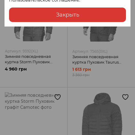
Закрыть
Артикул: 9392(XL)
Артикул: 7565(3XL)
Зимняя повседневная
Зимняя повседневная
куртка Storm Пуховик
куртка Пуховик Taurus
олива Camotec
черная Camotec
4 960 грн
1 613 грн
3 360 грн