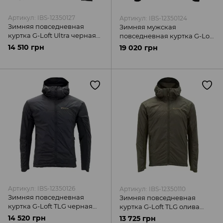
Артикул: IBS-12350127
Артикул: IBS-12350124
Зимняя повседневная
Зимняя мужская
куртка G-Loft Ultra черная
повседневная куртка G-Loft
Carinthia
ISG Multicam Carinthia
14 510 грн
19 020 грн
Артикул: IBS-12350126
Артикул: IBS-12350110
Зимняя повседневная
Зимняя повседневная
куртка G-Loft TLG черная
куртка G-Loft TLG олива
Carinthia
Carinthia
14 520 грн
13 725 грн