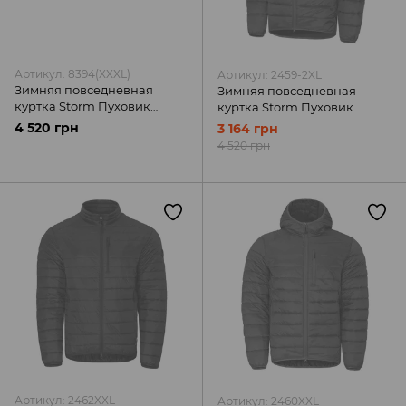
Артикул: 8394(XXXL)
Артикул: 2459-2XL
Зимняя повседневная
Зимняя повседневная
куртка Storm Пуховик
куртка Storm Пуховик
графіт Camotec
олива Camotec
4 520 грн
3 164 грн
4 520 грн
Артикул: 2462XXL
Артикул: 2460XXL