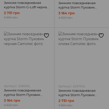
Зимняя повседневная
Зимняя повседневная
куртка Storm G-Loft черная
куртка Storm Пуховик
Camotec
олива Camotec
2 751 грн
3 164 грн
3 930 грн
4 520 грн
Артикул: 2461XXL
Артикул: 2457XXL
Зимняя повседневная
Зимняя повседневная
куртка Storm Пуховик
куртка Storm Пуховик
черная Camotec
олива Camotec
3 164 грн
2 751 грн
4 520 грн
3 930 грн