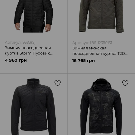
Артикул: 9393(S)
Артикул: IBS-12350131
Зимняя повседневная
Зимняя мужская
куртка Storm Пуховик
повседневная куртка T2D
черная Camotec
олива Carinthia
4 960 грн
16 765 грн