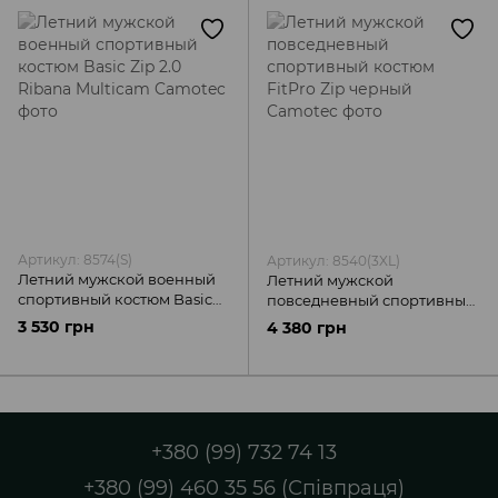
Артикул: 8574(S)
Артикул: 8540(3XL)
Летний мужской военный
Летний мужской
спортивный костюм Basic
повседневный спортивный
Zip 2.0 Ribana Multicam
костюм FitPro Zip черный
3 530 грн
4 380 грн
Camotec
Camotec
+380 (99) 732 74 13
+380 (99) 460 35 56 (Співпраця)