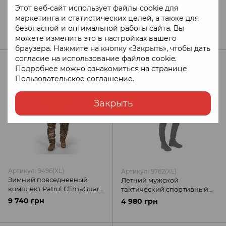
Летний мужской
Летний мужской
Этот веб-сайт использует файлы cookie для
тактический спортивный
тактический спортивный
маркетинга и статистических целей, а также для
костюм FitPro Zip Койот
костюм FitPro Zip Графит
4 980 грн
безопасной и оптимальной работы сайта. Вы
4 980 грн
Camotec
Camotec
можете изменить это в настройках вашего
браузера. Нажмите на кнопку «Закрыть», чтобы дать
согласие на использование файлов cookie.
Подробнее можно ознакомиться на странице
Пользовательское соглашение
.
Закрыть
Артикул: 9496(XL)
Артикул: 9762(XL)
Зимний повседневный
Летний мужской
комплект Patrol ClimaGuard
тактический спортивный
MC Camotec
костюм FitPro Zip Черный
9 740 грн
4 980 грн
Camotec