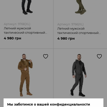
Артикул: 9768(XL)
Артикул: 9766(XL)
Летний мужской
Летний мужской
тактический спортивный
тактический спортивный
костюм FitPro Zip Темно-
костюм FitPro Zip Олива
4 980 грн
4 980 грн
синий Camotec
Camotec
Мы заботимся о вашей конфиденциальности
Артикул: 9767(XL)
Артикул: 9761(M)