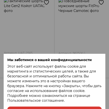
Артикул: UAT-2565
Артикул: 9625(XL)
Тактические шорты Lite
Повседневные мужские
Мы заботимся о вашей конфиденциальности
Gen2 Койот UATAC
шорты FitPro Черные
Этот веб-сайт использует файлы cookie для
Camotec
3 000 грн
1 990 грн
маркетинга и статистических целей, а также для
безопасной и оптимальной работы сайта. Вы
можете изменить это в настройках вашего
браузера. Нажмите на кнопку «Закрыть», чтобы дать
согласие на использование файлов cookie.
Подробнее можно ознакомиться на странице
Пользовательское соглашение
.