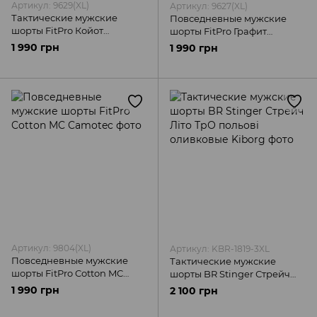
Артикул: 9629(XL)
Артикул: 9627(XL)
Тактические мужские
Повседневные мужские
шорты FitPro Койот
шорты FitPro Графит
Camotec
Camotec
1 990 грн
1 990 грн
Артикул: 9804(XL)
Артикул: KBR-1819-3XL
Повседневные мужские
Тактические мужские
шорты FitPro Cotton MC
шорты BR Stinger Стрейч
Camotec
Літо ТрО польові оливковые
1 990 грн
2 100 грн
Kiborg