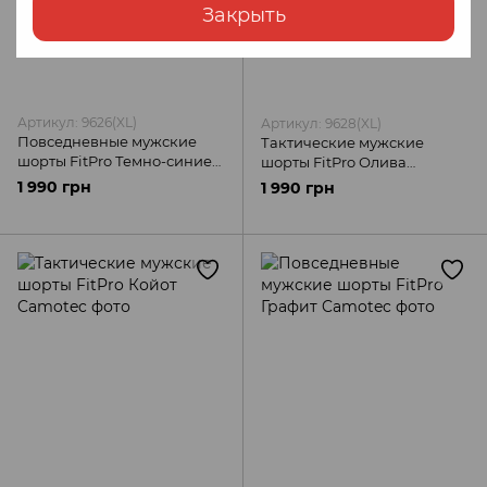
Закрыть
Артикул: 9626(XL)
Артикул: 9628(XL)
Повседневные мужские
Тактические мужские
шорты FitPro Темно-синие
шорты FitPro Олива
Camotec
Camotec
1 990 грн
1 990 грн