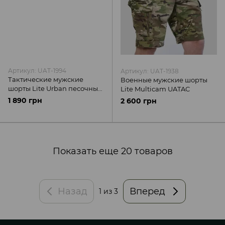
Артикул: UAT-1994
Артикул: UAT-1938
Тактические мужские
Военные мужские шорты
шорты Lite Urban песочные
Lite Multicam UATAC
UATAC
1 890 грн
2 600 грн
Показать еще 20 товаров
Назад
Вперед
1
из 3