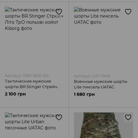
Артикул: KBR-1826-3XL
Артикул: UAT-1948
Тактические мужские
Военные мужские шорты
шорты BR Stinger Стрейч
Lite пиксель UATAC
Літо ТрО польові койот
2 100 грн
1 680 грн
Kiborg