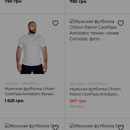
750 грн
750 грн
Артикул: 7606(6XL)
Артикул: 7793(XXXXL)
Мужская футболка Urban
Мужская футболка Chiton
CoolPass Antistatic белая
Patrol CoolPass Antistatic
Camotec
темно- синяя Camotec
1 625 грн
397 грн
794 грн