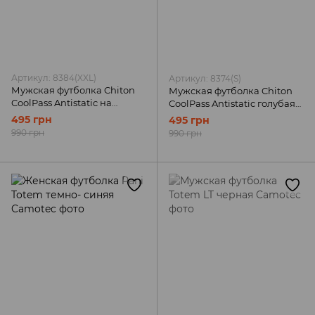
Артикул: 8384(XXL)
Артикул: 8374(S)
Мужская футболка Chiton
Мужская футболка Chiton
CoolPass Antistatic на
CoolPass Antistatic голубая
Лимон Camotec
Camotec
495 грн
495 грн
990 грн
990 грн