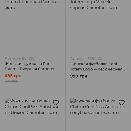
Артикул: 8849(L)
Артикул: 8284(XXL)
Женская футболка Pani
Женская футболка Pani
Totem LT черная Camotec
Totem Logo V-neck черная
Camotec
495 грн
990 грн
990 грн