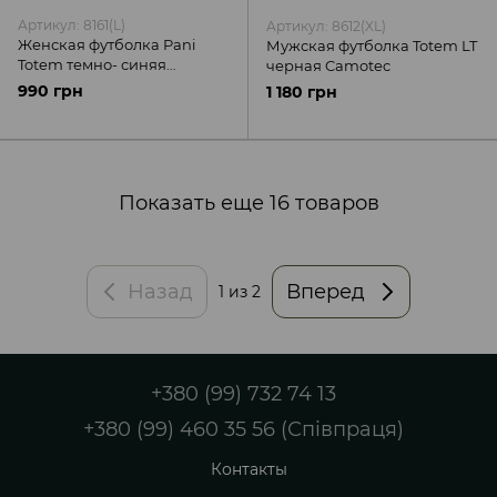
Артикул: 8161(L)
Артикул: 8612(XL)
Женская футболка Pani
Мужская футболка Totem LT
Totem темно- синяя
черная Camotec
Camotec
990 грн
1 180 грн
Показать еще 16 товаров
Назад
Вперед
1
из 2
+380 (99) 732 74 13
+380 (99) 460 35 56 (Співпраця)
Контакты