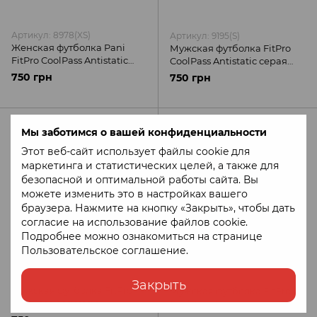
Артикул: 8978(XS)
Артикул: 9195(S)
Женская футболка Pani
Мужская футболка FitPro
FitPro CoolPass Antistatic
CoolPass Antistatic серая
Лимонний Camotec
Camotec
750 грн
750 грн
Мы заботимся о вашей конфиденциальности
Этот веб-сайт использует файлы cookie для
маркетинга и статистических целей, а также для
безопасной и оптимальной работы сайта. Вы
можете изменить это в настройках вашего
браузера. Нажмите на кнопку «Закрыть», чтобы дать
согласие на использование файлов cookie.
Подробнее можно ознакомиться на странице
Пользовательское соглашение
.
Артикул: 8977(XL)
Артикул: 8976(XL)
Закрыть
Мужская футболка FitPro
Мужская футболка FitPro
CoolPass Antistatic
CoolPass Antistatic голубой
Лимонний Camotec
Camotec