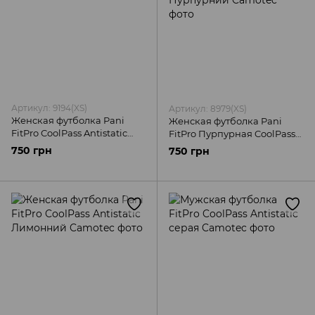
Артикул: 9194(XS)
Артикул: 8979(XS)
Женская футболка Pani
Женская футболка Pani
FitPro CoolPass Antistatic
FitPro Пурпурная CoolPass
серая Camotec
Antistatic Пурпурний
750 грн
750 грн
Camotec