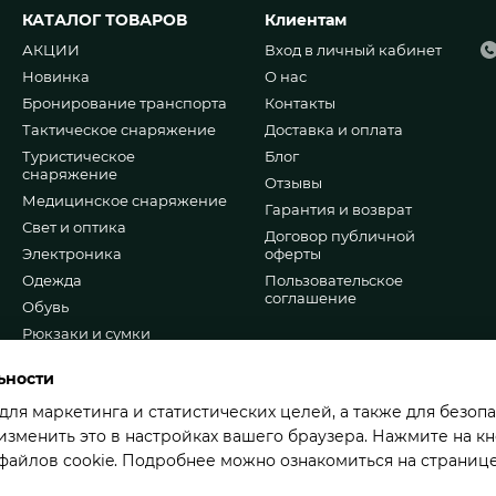
КАТАЛОГ ТОВАРОВ
Клиентам
АКЦИИ
Вход в личный кабинет
Новинка
О нас
Бронирование транспорта
Контакты
Тактическое снаряжение
Доставка и оплата
Туристическое
Блог
снаряжение
Отзывы
Медицинское снаряжение
Гарантия и возврат
Свет и оптика
Договор публичной
Электроника
оферты
Одежда
Пользовательское
соглашение
Обувь
Рюкзаки и сумки
Мы в соцсетях
Шевроны и патчи
ьности
Ножи и мультитулы
 для маркетинга и статистических целей, а также для безоп
Подарочные наборы
зменить это в настройках вашего браузера. Нажмите на кн
Опт/Сотрудничество
 файлов cookie. Подробнее можно ознакомиться на страниц