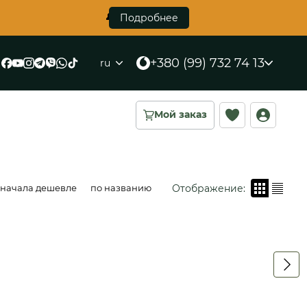
🔔 Первый в Украине противоосколковый жи
Подробнее
+380 (99) 732 74 13
ru
Мой заказ
Отображение:
сначала дешевле
по названию