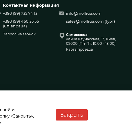
Контактная информация
+380 (99) 732 74 13
info@molliua.com
+380 (99) 460 35 56
sales@molliua.com
(Гурт)
(Співпраця)
Запрос на звонок
Самовывоз
улица Каунасская, 13, Киев,
02000 (Пн-Пт: 10:00 - 18:00)
Карта проезда
асной и
Закрыть
опку «Закрыть»,
е