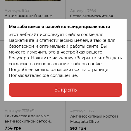
Артикул: 8123
Артикул: 7984
Антимоскитный костюм
Сетка антимоскитная.
Mosquito Олива
Олива
Мы заботимся о вашей конфиденциальности
968 грн
248 грн
Этот веб-сайт использует файлы cookie для
маркетинга и статистических целей, а также для
безопасной и оптимальной работы сайта. Вы
можете изменить это в настройках вашего
браузера. Нажмите на кнопку «Закрыть», чтобы дать
согласие на использование файлов cookie.
Подробнее можно ознакомиться на странице
Пользовательское соглашение
.
Закрыть
Артикул: 7135 (61)
Артикул: 1133
Тактическая панама с
Антимоскитный костюм
антимоскитной сеткой
Mosquito Olive
Олива Camotec
754 грн
910 грн