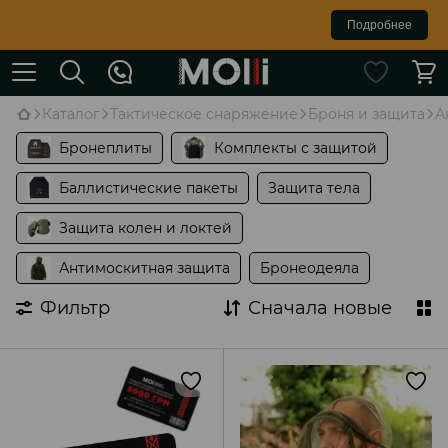
Подробнее
Каталог
Тактическое снаряжение
Броня и защита
А
Бронеплиты
Комплекты с защитой
Баллистические пакеты
Защита тела
Защита колен и локтей
Антимоскитная защита
Бронеодеяла
Фильтр
Сначала новые