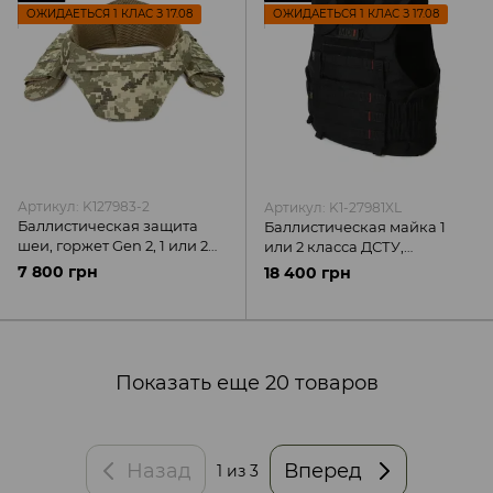
ОЖИДАЕТЬСЯ 1 КЛАС З 17.08
ОЖИДАЕТЬСЯ 1 КЛАС З 17.08
Артикул: K127983-2
Артикул: K1-27981XL
Баллистическая защита
Баллистическая майка 1
шеи, горжет Gen 2, 1 или 2
или 2 класса ДСТУ,
класса, Cordura Invista USA
модульный жилет, черный
7 800 грн
18 400 грн
500D пиксель, MOLLI
MOLLI
Показать еще 20 товаров
Назад
Вперед
1
из 3