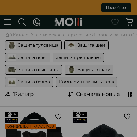
Подробнее
Каталог
Тактическое снаряжение
Броня и защита
З
Защита туловища
Защита шеи
Защита плеч
Защита предплечья
Защита поясницы
Защита запаху
Защита бедра
Комплекты защиты тела
Фильтр
Сначала новые
4
4
ОЖИДАЕТЬСЯ 1 КЛАС З 17.08