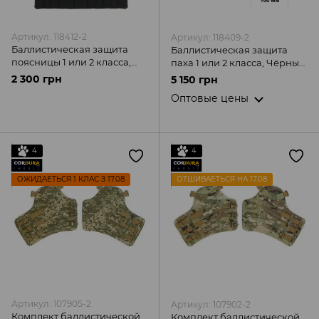
Артикул: 118412-2
Артикул: 118409-2
Баллистическая защита
Баллистическая защита
поясницы 1 или 2 класса,
паха 1 или 2 класса, Чёрный
Чёрный MOLLI.
MOLLI
2 300 грн
5 150 грн
Оптовые цены
4
4
ОЖИДАЕТЬСЯ 1 КЛАС З 17.08
ОТШИВАЕТЬСЯ НА 17.08
Артикул: 107905-2
Артикул: 107902-2
Комплект баллистической
Комплект баллистической