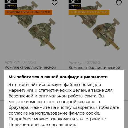
4
4
ОЖИДАЕТЬСЯ 1 КЛАС З 17.08
ОТШИВАЕТЬСЯ НА 17.08
Артикул: 107795-2
Артикул: 107793-2
Комплект баллистической
Комплект баллистической
защиты плеч 1 или 2 класса,
защиты плеч 1 или 2 класса,
Мы заботимся о вашей конфиденциальности
пиксель, MOLLI
мультикам, MOLLI
6 556 грн
6 560 грн
Этот веб-сайт использует файлы cookie для
Оптовые цены
маркетинга и статистических целей, а также для
безопасной и оптимальной работы сайта. Вы
можете изменить это в настройках вашего
браузера. Нажмите на кнопку «Закрыть», чтобы дать
4
4
согласие на использование файлов cookie.
Подробнее можно ознакомиться на странице
ОЖИДАЕТЬСЯ 1 КЛАС З 17.08
ОЖИДАЕТЬСЯ 1 КЛАС З 17.08
Пользовательское соглашение
.