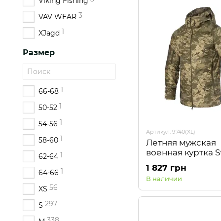
Viking Fishing
3
VAV WEAR
1
XJagd
Размер
1
66-68
1
50-52
1
54-56
Артикул: 9740(XL)
1
58-60
Летняя мужская
военная куртка S
1
62-64
3.0 Twill Пиксель
1 827 грн
1
Camotec
64-66
В наличии
56
XS
297
S
338