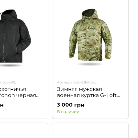
-1366-3XL
Артикул: KBR-1364-3XL
охотничья
Зимняя мужская
Archon черная
военная куртка G-Loft
Multicam Kiborg
рн
3 000 грн
В наличии