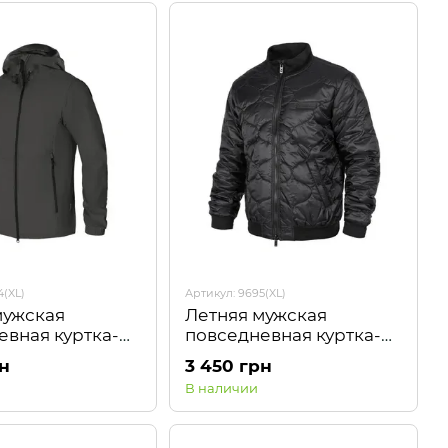
4(XL)
Артикул: 9695(XL)
мужская
Летняя мужская
евная куртка-
повседневная куртка-
а WindBlock 2.0
бомбер Woobie Черная
рн
3 450 грн
Camotec
Camotec
В наличии