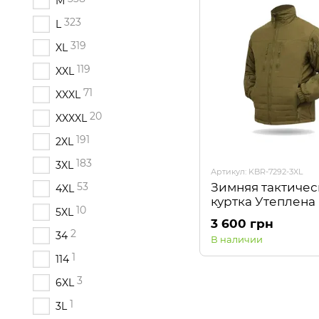
M
323
L
319
XL
119
XXL
71
XXXL
20
XXXXL
191
2XL
183
3XL
Артикул: KBR-7292-3XL
53
Зимняя тактичес
4XL
куртка Утеплена
10
5XL
Coyote Kiborg
3 600 грн
2
34
В наличии
1
114
3
6XL
1
3L