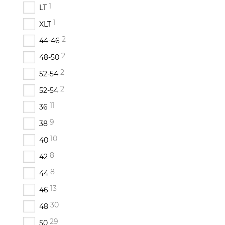
1
LT
1
XLT
2
44-46
2
48-50
2
52-54
2
52-54
11
36
9
38
10
40
8
42
8
44
13
46
30
48
29
50