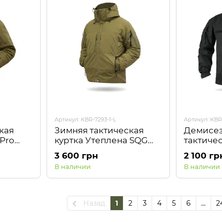
Артикул: KBR-7293-1-L
Артикул: KBR
кая
Зимняя тактическая
Демисе
 Pro
куртка Утеплена SQG
тактичес
Coyote Kiborg
Stop чер
3 600 грн
2 100 гр
В наличии
В наличии
Назад
1
2
3
4
5
6
...
2