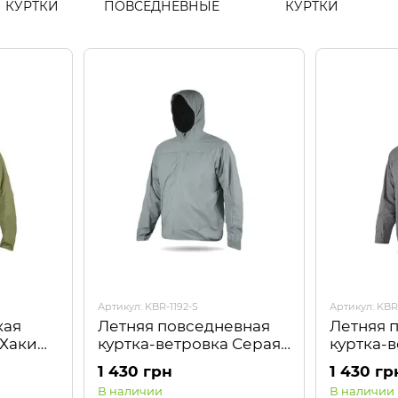
КУРТКИ
ПОВСЕДНЕВНЫЕ
КУРТКИ
Артикул: KBR-1192-S
Артикул: KBR
кая
Летняя повседневная
Летняя 
 Хаки
куртка-ветровка Серая
куртка-
Kiborg
Kiborg
1 430 грн
1 430 гр
В наличии
В наличии