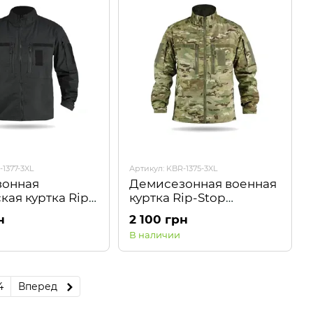
-1377-3XL
Артикул: KBR-1375-3XL
зонная
Демисезонная военная
кая куртка Rip-
куртка Rip-Stop
ная Kiborg
Multicam Kiborg
н
2 100 грн
В наличии
4
Вперед