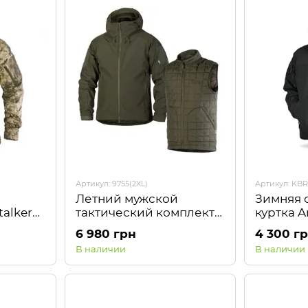
Артикул: 9755(2XL)
Артикул: KBR
Летний мужской
Зимняя 
talker
тактический комплект
куртка 
2в1 Куртка SoftShell с
Kiborg
6 980 грн
4 300 г
жилетом Олива
В наличии
В наличии
Camotec