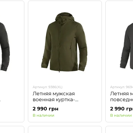
Артикул: 9386(XL)
Артикул: 969
Летняя мужская
Летняя 
военная куртка-
повседн
ock 2.0
ветровка WindBlock 2.0
ветровк
2 990 грн
2 990 г
Олива Camotec
Графит 
В наличии
В наличии