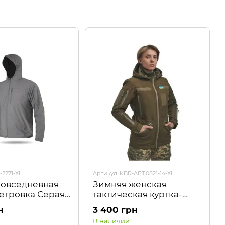
-2271-XL
Артикул: KBR-АРТ.0821-14-XL
повседневная
Зимняя женская
ветровка Серая
тактическая куртка-
трансформер FS Soft
н
3 400 грн
Shell 2в1 Хаки Kiborg
В наличии