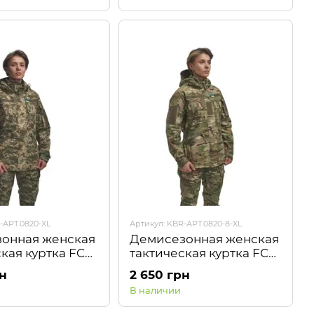
-АРТ.0820-XL
Артикул: KBR-АРТ.0820-8-XL
онная женская
Демисезонная женская
кая куртка FC
тактическая куртка FC
Fit Пиксель
Combat Fit Мультикам
рн
2 650 грн
Kiborg
В наличии