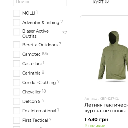
КУРТКИ
1
MOLLI
2
Adventer & fishing
Blaser Active
37
Outfits
7
Beretta Outdoors
105
Camotec
1
Castellani
8
Carinthia
7
Condor-Clothing
18
Chevalier
Артикул: KBR-1237-XL
4
Defcon 5
Летняя тактичес
1
куртка-ветровка
Fox International
Kiborg
1 430 грн
7
First Tactical
В наличии