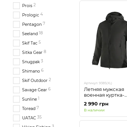
2
Prois
4
Prologic
7
Pentagon
18
Seeland
5
Skif Tac
8
Sitka Gear
3
Snugpak
6
Shimano
2
Skif Outdoor
Артикул: 9385(XL)
6
Летняя мужская
Savage Gear
военная куртка-
1
Sunline
ветровка WindBl
2 990 грн
Черная Camotec
7
Toread
В наличии
35
UATAC
3