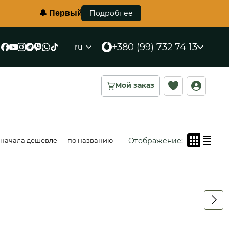
й в Украине противоосколковый жилет корсетного типа
Подробнее
+380 (99) 732 74 13
ru
Мой заказ
Отображение:
сначала дешевле
по названию