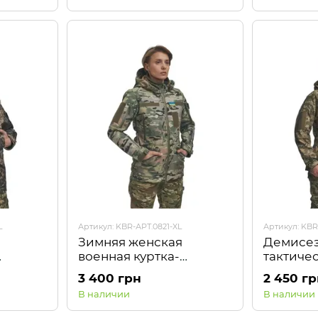
L
Артикул: KBR-АРТ.0821-XL
Артикул: KBR
Зимняя женская
Демисез
военная куртка-
тактичес
Soft
трансформер FS Soft
Combat 
3 400 грн
2 450 г
ь Kiborg
Shell 2в1 Мультикам
Kiborg
В наличии
В наличии
Kiborg