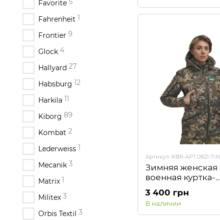
5
Favorite
1
Fahrenheit
9
Frontier
4
Glock
27
Hallyard
12
Habsburg
11
Harkila
89
Kiborg
2
Kombat
1
Lederweiss
Артикул: KBR-АРТ.0821-7-X
3
Mecanik
Зимняя женская
военная куртка-
1
Matrix
трансформер FS 
3 400 грн
3
Shell 2в1 Пиксел
Militex
В наличии
3
Orbis Textil