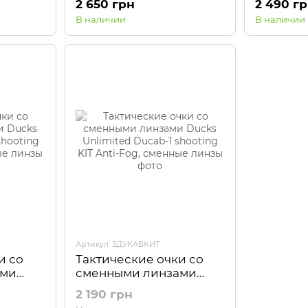
2 650 грн
2 490 г
В наличии
В наличии
Артикул: 3ДУКАБКИТ
и со
Тактические очки со
ами
сменными линзами
 Ducab-
Ducks Unlimited Ducab-
2 190 грн
ti-Fog,
1 shooting KIT Anti-Fog,