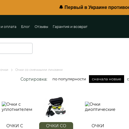
🔔 Первый в Украине противоосколко
 и оплата
Блог
Отзывы
Гарантия и возврат
ты
Пользовательское соглашение
 очки
Очки со сменными линзами
Сортировка:
по популярности
сначала новые
ОЧКИ С
ОЧКИ СО
ОЧКИ