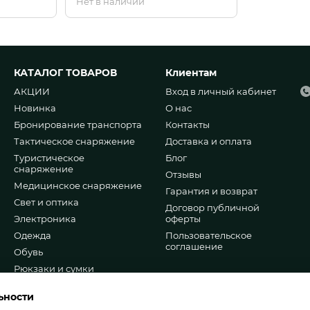
Нет в наличии
сменные линзы
КАТАЛОГ ТОВАРОВ
Клиентам
АКЦИИ
Вход в личный кабинет
Новинка
О нас
Бронирование транспорта
Контакты
Тактическое снаряжение
Доставка и оплата
Туристическое
Блог
снаряжение
Отзывы
Медицинское снаряжение
Гарантия и возврат
Свет и оптика
Договор публичной
Электроника
оферты
Одежда
Пользовательское
соглашение
Обувь
Рюкзаки и сумки
Мы в соцсетях
Шевроны и патчи
ьности
Ножи и мультитулы