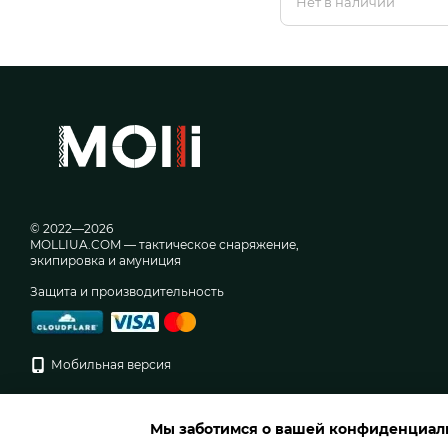
Нет в наличии
сменные линзы
© 2022—2026
MOLLIUA.COM — тактическое снаряжение,
экипировка и амуниция
Защита и производительность
Мобильная версия
Мы заботимся о вашей конфиденциал