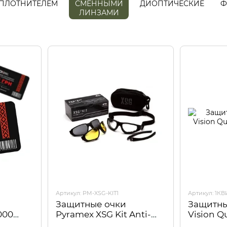
ПЛОТНИТЕЛЕМ
СМЕННЫМИ
ДИОПТИЧЕСКИЕ
Ф
ЛИНЗАМИ
Артикул: PM-XSG-KIT1
Артикул: 1К
Защитные очки
Защитны
000
Pyramex XSG Kit Anti-
Vision Q
Fog, сменные линзы