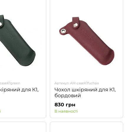
caseK1green
Артикул: AM-caseK1fuchsia
іряний для К1,
Чохол шкіряний для К1,
бордовий
830 грн
і
В наявності