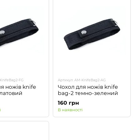
KnifeBag2-FG
Артикул: AM-KnifeBag2-AG
я ножів knife
Чохол для ножів knife
алатовий
bag-2 темно-зелений
160 грн
і
В наявності