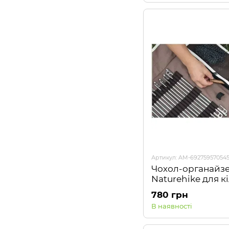
Артикул: AM-69275957054
Чохол-органайз
Naturehike для к
(великий) NH20P
780 грн
коричневий
В наявності