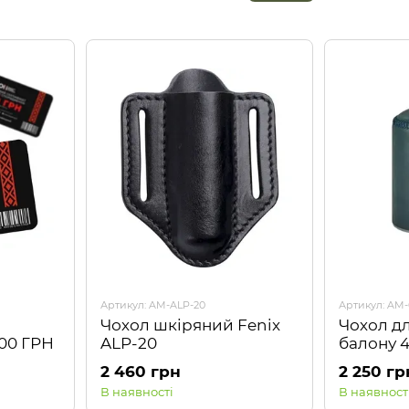
Артикул: AM-ALP-20
Артикул: AM-
Чохол шкіряний Fenix
Чохол дл
000 ГРН
ALP-20
балону 4
NH20PJ0
2 460 грн
2 250 гр
синій
В наявності
В наявност