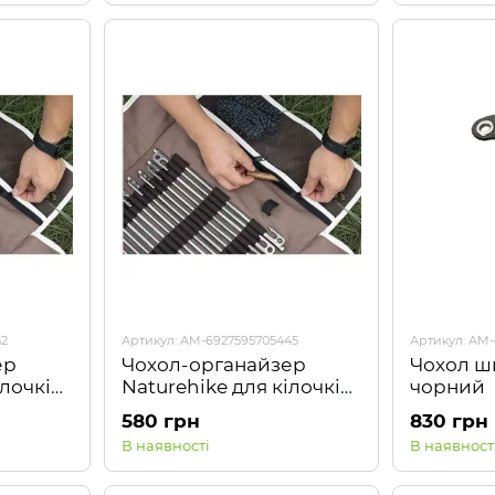
52
Артикул: AM-6927595705445
Артикул: AM-
ер
Чохол-органайзер
Чохол ш
ілочків
Naturehike для кілочків
чорний
J093,
(маленький)
580 грн
830 грн
NH20PJ093,
В наявності
В наявност
коричневий