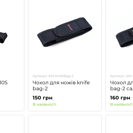
Артикул: AM-KnifeBag-2
Артикул: AM-
10S
Чохол для ножів knife
Чохол дл
bag-2
bag-2 с
150 грн
160 грн
В наявності
В наявност