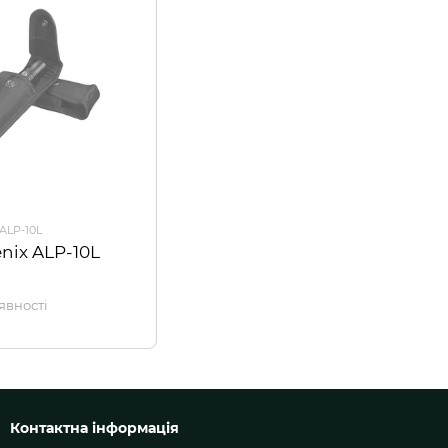
ALP-10L
nix ALP-10L
явності
Контактна інформація