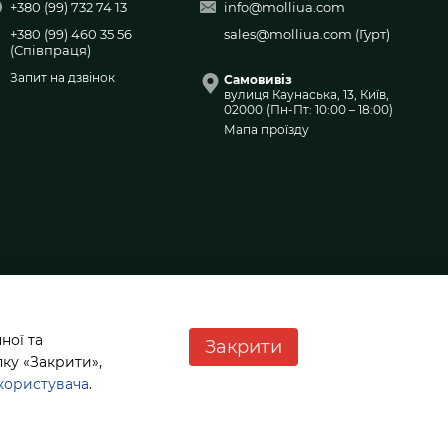
+380 (99) 732 74 13
info@molliua.com
+380 (99) 460 35 56
sales@molliua.com
(Гурт)
(Співпраця)
Запит на дзвінок
Самовивіз
вулиця Каунаська, 13, Київ,
02000 (Пн-Пт: 10:00 – 18:00)
Мапа проїзду
ної та
Закрити
ку «Закрити»,
користувача
.