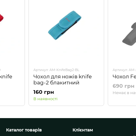
D
Артикул: AM-KnifeBag2-BL
Артикул: AM-
knife
Чохол для ножів knife
Чохол Fe
bag-2 блакитний
690 грн
160 грн
Немає в на
В наявності
Каталог товарів
Клієнтам