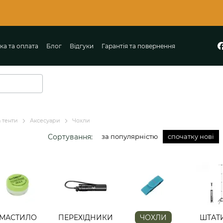
🔔 Пе
ка та оплата
Блог
Відгуки
Гарантія та повернення
 тенти
Аксесуари
Чохли
Сортування:
за популярністю
спочатку нові
МАСТИЛО
ПЕРЕХІДНИКИ
ЧОХЛИ
ШТАТ