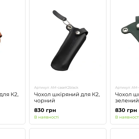
Артикул: AM-caseK2black
Артикул: AM-
для К2,
Чохол шкіряний для К2,
Чохол шк
чорний
зелений
830 грн
830 грн
В наявності
В наявност