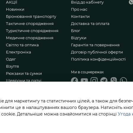
АКЦІЇ
Вхід до кабінету
Новинки
Про нас
Бронювання транспорту
Контакти
Тактичне спорядження
Доставка та оплата
Туристичне спорядження
Блог
Медичне спорядження
Відгуки
Світло та оптика
Гарантія та повернення
Електроніка
Договір публічної оферти
Одяг
Політика конфіденційності
Взуття
Ми в соцмережах
Рюкзаки та сумки
Шеврони та патчі
Ножі та мультитули
Подарункові набори
 для маркетингу та статистичних цілей, а також для безпеч
Гурт/Співпраця
мінити це в налаштуваннях вашого браузера. Натисніть кноп
 cookie. Детальніше можна ознайомитися на сторінці
Угода 