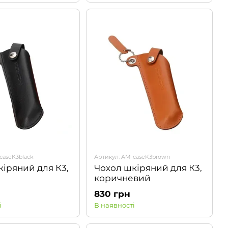
caseK3black
Артикул: AM-caseK3brown
кіряний для К3,
Чохол шкіряний для К3,
коричневий
830 грн
і
В наявності