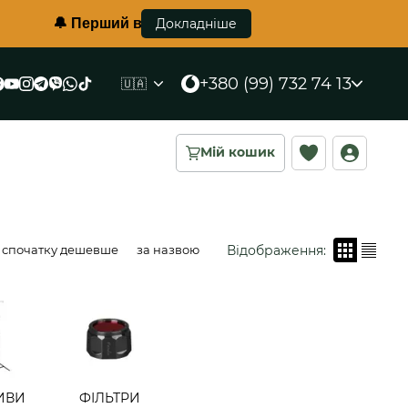
рший в Україні протиуламковий жилет корсетного типу в
Докладніше
+380 (99) 732 74 13
🇺🇦
Мій кошик
Відображення:
спочатку дешевше
за назвою
ИВИ
ФІЛЬТРИ