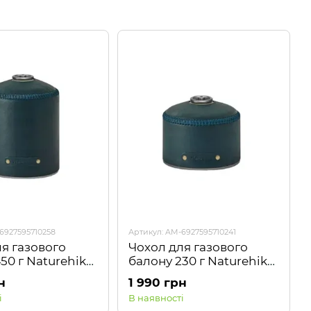
6927595710258
Артикул: AM-6927595710241
я газового
Чохол для газового
50 г Naturehike
балону 230 г Naturehike
84, темно-
NH20PJ084, темно-
н
1 990 грн
синій
і
В наявності