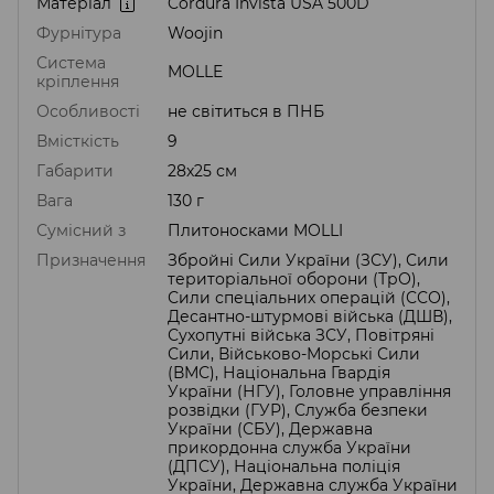
Матеріал
Cordura Invista USA 500D
Фурнітура
Woojin
Система
MOLLE
кріплення
Особливості
не світиться в ПНБ
Вмісткість
9
Габарити
28х25 см
Вага
130 г
Сумісний з
Плитоносками MOLLI
Призначення
Збройні Сили України (ЗСУ), Сили
територіальної оборони (ТрО),
Сили спеціальних операцій (ССО),
Десантно-штурмові війська (ДШВ),
Сухопутні війська ЗСУ, Повітряні
Сили, Військово-Морські Сили
(ВМС), Національна Гвардія
України (НГУ), Головне управління
розвідки (ГУР), Служба безпеки
України (СБУ), Державна
прикордонна служба України
(ДПСУ), Національна поліція
України, Державна служба України