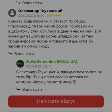
Відповісти
Олександр Глухоцький
30.12.2022 в 18:50
Скажіть будь ласка чи міститься по обідку
пластмаса д ля тримання форми горловини у
відкритому стані.оскільки в даний час на мені вся
амуниція вашого виробництва(до речі за такі
гроші чудовий якісний товар)то я ще хотів би
замовити сумку скиду.
Відповісти
Juliia Semeniuk (MOLLI UA)
03.01.2023 в 12:16
Олександр Глухоцький, дякуємо вам за довіру
та вибір! Так, є пластмасова вставка по
контуру. Форму гарно тримає 👌
Відповісти
Написати відгук