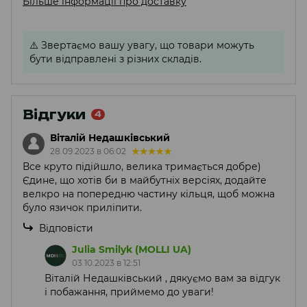
Більше інформації про доставку
⚠️
Звертаємо вашу увагу, що товари можуть
бути відправлені з різних складів.
Відгуки
4
Віталій Недашківський
28.09.2023 в 06:02
Все круто підійшло, велика тримається добре)
Єдине, що хотів би в майбутніх версіях, додайте
велкро на попередню частину кільця, щоб можна
було язичок приліпити.
Відповісти
Julia Smilyk (MOLLI UA)
03.10.2023 в 12:51
Віталій Недашківський , дякуємо вам за відгук
і побажання, приймемо до уваги!