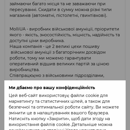
займаючи багато місця та не заважаючи при
пересуванні. Скидати в сумку можна різні типи
магазинів (автоматні, пістолетні, гвинтівкові).
MolliUA - виробник військової амуніції, пріоритети
якого - якість, зносостійкість, міцність, надійність та
доступні ціни виробника.
Наша компанія - це 2 великі цехи пошиву
військової амуніції з багаторічним досвідом
роботи, тому ми можемо гарантувати
оперативний відшив великих партій за ціною
виробництва.
Співпрацюємо з військовими підрозділами,
фондами, громадськими організаціями,
волонтерами, офлайн та онлайн магазинами.
Ми дбаємо про вашу конфіденційність
Для оптової співпраці, зв'яжіться з нами:
Цей веб-сайт використовує файли cookie для
• Телефон:
+380 (99) 732 74 13
маркетингу та статистичних цілей, а також для
• Email:
sales@molliua.com
безпечної та оптимальної роботи сайту. Ви можете
змінити це в налаштуваннях вашого браузера.
Заміри
Натисніть кнопку «Закрити», щоб дати згоду на
використання файлів cookie. Детальніше можна