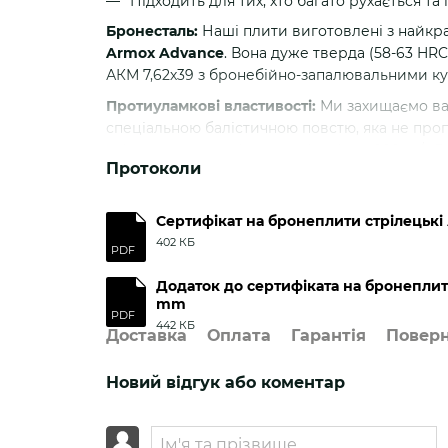
Підходить для тих, хто багато рухається т
Бронесталь:
Наші плити виготовлені з найкра
Armox Advance
. Вона дуже тверда (58-63 HRC
АКМ 7,62х39 з бронебійно-запалювальними кул
Протиуламкові властивості:
Ми захищаємо вас
спеціальною балістичною повстю, яка не про
унікальним матеріалом з щільністю 800 кг/м3.
Протоколи
край плити.
Пом’якшення заперешкодної травми:
Ми дба
Сертифікат на бронеплити стрілецькі
плитами демпфер з EVA товщиною 8 мм та щіль
402 КБ
заперешкодну деформацію.
PDF
Згідно з ДСТУ кожна бронепластина 4 
Додаток до сертифіката на бронеплит
mm
Гвинтівка СВД, 7,62-мм гвинтівкового патро
PDF
442 КБ
осердям*.
Доставка
Оплата
Гарантія
Повер
Швидкість кулі — 850±15 м/с.
Новий відгук або коментар
Автомат АК-74, патрон 5,45-мм, куля 7Н10с
осердям, швидкість кулі — 910±15 м/с.
*З 1989 року без зміни зовнішнього вигляду 