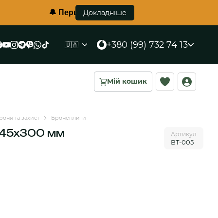
🔔 Перший в Україні протиуламковий жилет корсетног
Докладніше
+380 (99) 732 74 13
🇺🇦
Мій кошик
роня та захист
Бронеплити
245х300 мм
Артикул
BT-005