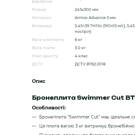
виробник
Розмір
245х300 мм
Матеріал
Armox Advance 5 мм
Витримує
5,45×39 7Н10с (910±15 м/с), 5,4
постріл)
Вага комплекту
6 кг
Вага плити
3.0 кг
Клас захиcту
4 клас
ДСТУ
ДСТУ 8782:2018
Опис
Бронеплита Swimmer Cut BT
Особливості:
Бронеплита "Swimmer Cut" має ідеальне сп
Ця плита вагою 3 кг витримує бронебійно-