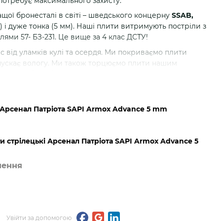
а потребує максимального захисту.
щої бронесталі в світі – шведського концерну
SSAB,
) і дуже тонка (5 мм). Наші плити витримують постріли з
ями 57- БЗ-231. Це вище за 4 клас ДСТУ!
 від уламків кулі та осердя. Ми покриваємо плити
пускає вологу. Ми також торцюємо плити нашим
 Це запобігає боковому виліту осердя при влучанні в
ємо про ваш комфорт і безпеку. Ми ставимо за
 Арсенал Патріота SAPI Armox Advance 5 mm
ністю 80 кг/м3. Він не деформується з часом і зменшує
класу захисту витримує:
и стрілецькі Арсенал Патріота SAPI Armox Advance 5
ну 57-Н-323с (ЛПС), у сталевій оболонці зі сталевим
нення
 (ПП), у сталевій оболонці зі сталевим термозміцненим
Увійти за допомогою
та маркування замість ЛПС випускається патрон з кулею