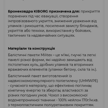
Бронековдра KIBORG призначена для:
прикриття
поранених під час евакуації, створення
імпровізованого укриття, зниження ураження від
уламків і рикошетів, посилення захисту бліндажів,
укриттів або техніки, використання у бойових,
тактичних та надзвичайних ситуаціях.
Матеріали та конструкція
Балістичні пакети Militex – це м’які, гнучкі та легкі
панелі різної форми, які надійно захищають від
пістолетних куль, дрібних уламків та вторинних
вражаючих елементів (уламки бетону, скла та ін.).
Балістичний пакет виготовлений із
надвисокомолекулярного поліетилену (UHMWPE)
- сучасного матеріалу, що ефективно поглинає
кінетичну енергію та зберігає властивості за
різних погодних умов. Чохол з високоякісної
водонепроникної тканини - 100% нейлон 170г/м.кв.
з термопластичним поліуретановим покриттям.