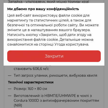
Запайка - ультразвук, який міцно тримає краї
бронепакету та забезпечує його надійність та
Ми дбаємо про вашу конфіденційність
якість.
Цей веб-сайт використовує файли cookie для
Зовнішній чохол виконаний у камуфляжі Multicam,
маркетингу та статистичних цілей, а також для
адаптованому для польового використання.
безпечної та оптимальної роботи сайту. Ви можете
Конструкція дозволяє швидко розгорнути або
змінити це в налаштуваннях вашого браузера.
скласти бронековдру для транспортування.
Натисніть кнопку «Закрити», щоб дати згоду на
Захисні характеристики
використання файлів cookie. Детальніше можна
ознайомитися на сторінці
Угода користувача
.
Клас захисту: 1 клас за ДСТУ 8782:2018
Захист від пістолетних боєприпасів (9×18 мм,
Закрити
9×19 мм, 7.62×25 мм)
Відповідає стандарту NATO STANAG 2920 V-50
становить 606,6 м/с
Тип загроз: уламки, рикошети, вибухова хвиля
Технічні характеристики
Розмір: 160 × 80 см
Виготовлений із НВМПЕ/UHMWPE в чохлі з
Cordura 1000D з антиінфрачервоним покриттям
(NIR)