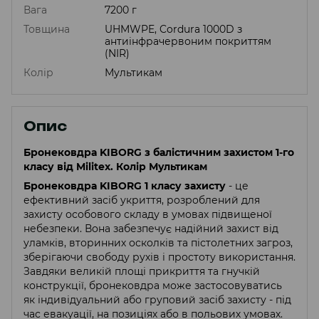
Вага
7200 г
Товщина
UHMWPE, Cordura 1000D з
антиінфрачервоним покриттям
(NIR)
Колір
Мультикам
Опис
Бронековдра KIBORG з балістичним захистом 1-го
класу від Militex. Колір Мультикам
Бронековдра KIBORG 1 класу захисту
- це
ефективний засіб укриття, розроблений для
захисту особового складу в умовах підвищеної
небезпеки. Вона забезпечує надійний захист від
уламків, вторинних осколків та пістолетних загроз,
зберігаючи свободу рухів і простоту використання.
Завдяки великій площі прикриття та гнучкій
конструкції, бронековдра може застосовуватись
як індивідуальний або груповий засіб захисту - під
час евакуації, на позиціях або в польових умовах.