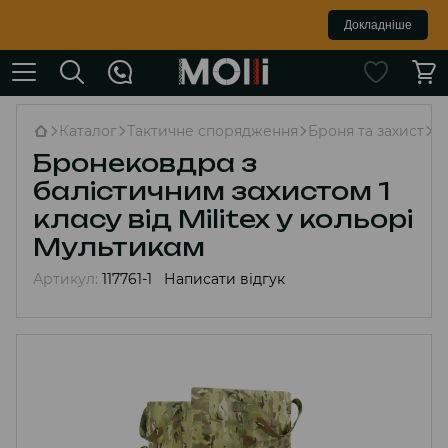
Докладніше
Каталог
Тактичне спорядження
Броня та захист
Б
Бронековдра з
балістичним захистом 1
класу від Militex у кольорі
Мультикам
Артикул:
117761-1
Написати відгук