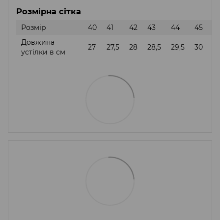
Розмірна сітка
Розмір
40
41
42
43
44
45
Довжина
27
27,5
28
28,5
29,5
30
устілки в см