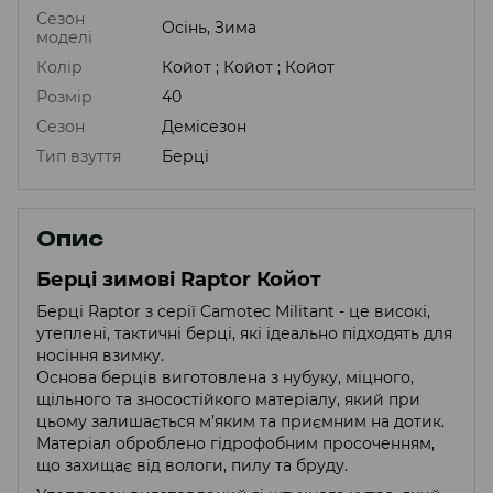
Сезон
Осінь, Зима
моделі
Колір
Койот ; Койот ; Койот
Розмір
40
Сезон
Демісезон
Тип взуття
Берці
Опис
Берцi зимовi Raptor Койот
Берці Raptor з серії Camotec Militant - це високі,
утеплені, тактичні берці, які ідеально підходять для
носіння взимку.
Основа берців виготовлена з нубуку, міцного,
щільного та зносостійкого матеріалу, який при
цьому залишається м’яким та приємним на дотик.
Матеріал оброблено гідрофобним просоченням,
що захищає від вологи, пилу та бруду.