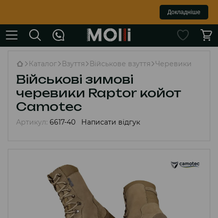
Докладніше
Каталог
Взуття
Військове взуття
Черевики
Військові зимові
черевики Raptor койот
Camotec
Артикул:
6617-40
Написати відгук