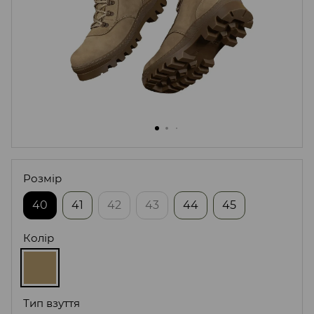
Розмір
40
41
42
43
44
45
Колір
Тип взуття