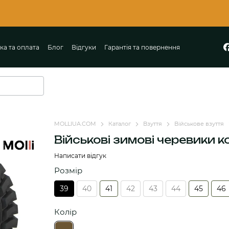
🔔 Перший
ка та оплата
Блог
Відгуки
Гарантія та повернення
MOLLIUA.COM
Каталог
Взуття
Військове взуття
Військові зимові черевики 
Написати відгук
Розмір
39
40
41
42
43
44
45
46
Колір