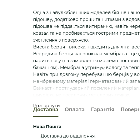
Одна з найулюбленіших моделей бійців нашо
підошву, додатково прошита нитками з водо
підошва не піддається витиранню, навіть чере
ковзає та не пробивається гострими предметам
зчеплення з поверхнею.
Висота берця - висока, підходить для літа, вес
Всередині берця наповнючач мембрана - це ід
парить ногу (на замовлення можемо поставит
бажанням). Мембрана утримує вологу та тепло
Навіть при довгому перебуванню берців у во
мембранному матеріалі герметезований зап
Байкаст - протиударний посилений матеріал, 
шнурівка на посилених металевих гачках.
За рахунок найсучасніших комплектуючих має 
Розгорнути
не підведе і не порветься, вона стоїть саме 
Доставка
Оплата
Гарантія
Повер
комфортним при ходьбі.
Гідрофобні матеріали дуже легко миються та 
Нова Пошта
Устілка анатомічна чотирьохшарова, складаєт
Доставка до відділення.
мембрани для збереження тепла.