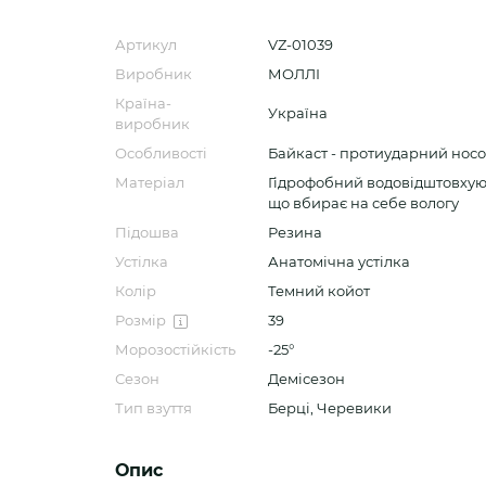
Артикул
VZ-01039
Виробник
МОЛЛІ
Країна-
Україна
виробник
Особливості
Байкаст - протиударний носок
Матеріал
Гідрофобний водовідштовхую
що вбирає на себе вологу
Підошва
Резина
Устілка
Анатомічна устілка
Колір
Темний койот
Розмір
39
Морозостійкість
-25°
Сезон
Демісезон
Тип взуття
Берці, Черевики
Опис