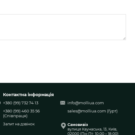
28,5 см
29,2 см
29,9 см
29,6 см
30,6 см
32 см
32,7 см
33,4 см
Контактна інформація
+380 (99) 732 74 13
info@molliua.com
+380 (99) 460 35 56
sales@molliua.com
(Гурт)
(Співпраця)
Запит на дзвінок
Самовивіз
вулиця Каунаська, 13, Київ,
02000 (Пн-Пт: 10:00 – 18:00)