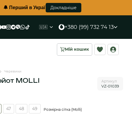
 в Україні протиуламковий жилет корсетного типу вже в
Докладніше
+380 (99) 732 74 13
🇺🇦
Мій кошик
Черевики
койот MOLLI
Артикул
VZ-01039
47
48
49
Розмірна сітка (Molli)