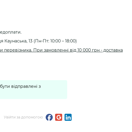
вигідну ціну для оптових замовлень. Можемо відшивати
 кольорі або в іншому кольорі та моделі, попередньо
ети якого - якість, зносостійкість, міцність, надійність
редоплати.
я Каунаська, 13 (Пн-Пт: 10:00 – 18:00)
ондами, громадськими організаціями, волонтерами,
 перевізника. При замовленні від 10 000 грн - доставка
бути відправлені з
Розмір устілки
26,4 см
Увійти за допомогою
27,1 см
27,8 см