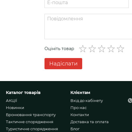
МОЛЛІ
42
МОЛЛІ
43
МОЛЛІ
44
МОЛЛІ
45
Оцініть товар
МОЛЛІ
46
МОЛЛІ
47
Надіслати
МОЛЛІ
48
МОЛЛІ
49
Каталог товарів
Клієнтам
АКЦІЇ
Вхід до кабінету
Новинки
Про нас
Бронювання транспорту
Контакти
Тактичне спорядження
Доставка та оплата
Туристичне спорядження
Блог