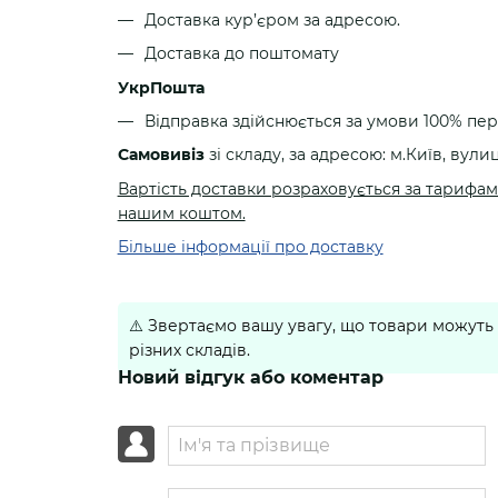
Для волонтерів та військових частин маємо 
Доставка кур’єром за адресою.
будь-яку модель з асортименту в необхідному
Доставка до поштомату
узгодивши технічні характеристики.
УкрПошта
MolliUA - виробник військової амуніції, пріорит
Відправка здійснюється за умови 100% пе
та доступні ціни виробника.
Самовивіз
зі складу, за адресою: м.Київ, вулиц
Співпрацюємо з військовими підрозділами, ф
Вартість доставки розраховується за тарифами
офлайн та онлайн магазинами.
нашим коштом.
Для оптової співпраці, зв'яжіться з нами:
• Телефон:
+380 (99) 732 74 13
Більше інформації про доставку
• Email:
sales@molliua.com
Розмірна сітка
⚠️
Звертаємо вашу увагу, що товари можуть 
різних складів.
Виробник
Розмір
Новий відгук або коментар
МОЛЛІ
39
МОЛЛІ
40
МОЛЛІ
41