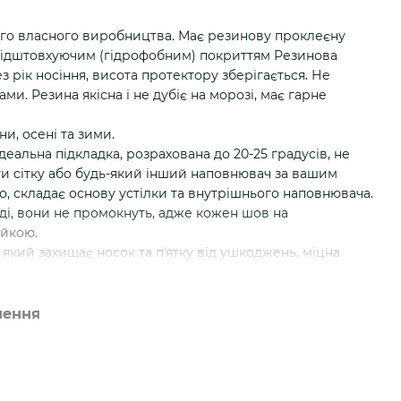
го власного виробництва. Має резинову проклеєну
відштовхуючим (гідрофобним) покриттям Резинова
з рік носіння, висота протектору зберігається. Не
и. Резина якісна і не дубіє на морозі, має гарне
ни, осені та зими.
еальна підкладка, розрахована до 20-25 градусів, не
и сітку або будь-який інший наповнювач за вашим
, складає основу устілки та внутрішнього наповнювача.
ді, вони не промокнуть, адже кожен шов на
айкою.
який захищає носок та пʼятку від ушкоджень, міцна
велику зносостійкість. Тканина Cordura 1000D ніколи
в місцях згинання ноги, що робить взуття максимально
нення
чистяться.
ься зі штрокелю, що не дає їй промокнути, паролону та