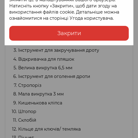
Натисніть кнопку «Закрити», щоб дати згоду на
використання файлів cookie. Детальніше можна
ознайомитися на сторінці
Угода користувача
.
Інструменти:
Закрити
Довге лезо
Пила по дереву
Інструмент для закручування дроту
Відкривачка для пляшок
Велика викрутка 6,5 мм
Інструмент для оголення дроти
Стропоріз
Мала викрутка 3 мм
Кишенькова кліпса
Штопор
Склобій
Кільце для ключів/ темляка
Пінцет