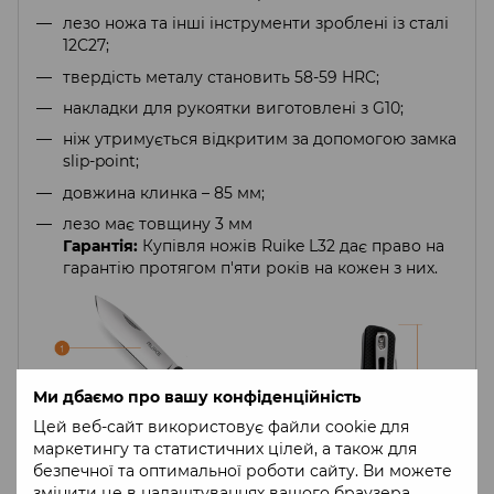
лезо ножа та інші інструменти зроблені із сталі
12С27;
твердість металу становить 58-59 HRC;
накладки для рукоятки виготовлені з G10;
ніж утримується відкритим за допомогою замка
slip-point;
довжина клинка – 85 мм;
лезо має товщину 3 мм
Гарантія:
Купівля ножів Ruike L32 дає право на
гарантію протягом п'яти років на кожен з них.
Ми дбаємо про вашу конфіденційність
Цей веб-сайт використовує файли cookie для
маркетингу та статистичних цілей, а також для
безпечної та оптимальної роботи сайту. Ви можете
змінити це в налаштуваннях вашого браузера.