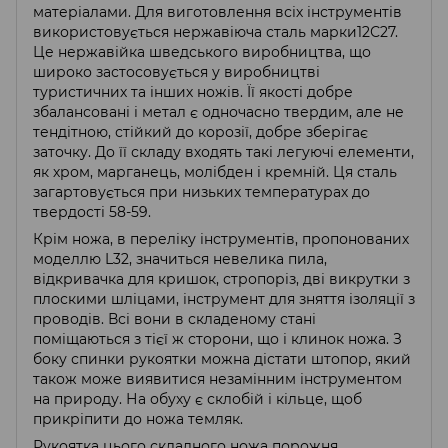
матеріалами. Для виготовлення всіх інструментів
використовується нержавіюча сталь марки12С27.
Це нержавійка шведського виробництва, що
широко застосовується у виробництві
туристичних та інших ножів. Її якості добре
збалансовані і метал є одночасно твердим, але не
тендітною, стійкий до корозії, добре зберігає
заточку. До її складу входять такі легуючі елементи,
як хром, марганець, молібден і кремній. Ця сталь
загартовується при низьких температурах до
твердості 58-59.
Крім ножа, в переліку інструментів, пропонованих
моделлю L32, значиться невелика пила,
відкривачка для кришок, стропоріз, дві викрутки з
плоскими шліцами, інструмент для зняття ізоляції з
проводів. Всі вони в складеному стані
поміщаються з тієї ж сторони, що і клинок ножа. З
боку спинки рукоятки можна дістати штопор, який
також може виявитися незамінним інструментом
на природу. На обуху є склобій і кільце, щоб
прикріпити до ножа темляк.
Рукоятка цього складного ножа порожня