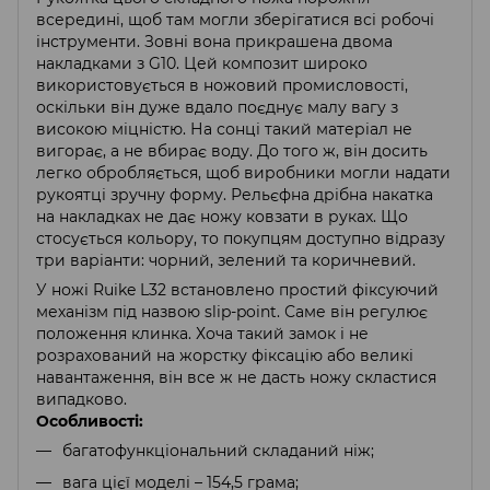
всередині, щоб там могли зберігатися всі робочі
інструменти. Зовні вона прикрашена двома
накладками з G10. Цей композит широко
використовується в ножовий промисловості,
оскільки він дуже вдало поєднує малу вагу з
високою міцністю. На сонці такий матеріал не
вигорає, а не вбирає воду. До того ж, він досить
легко обробляється, щоб виробники могли надати
рукоятці зручну форму. Рельєфна дрібна накатка
на накладках не дає ножу ковзати в руках. Що
стосується кольору, то покупцям доступно відразу
три варіанти: чорний, зелений та коричневий.
У ножі Ruike L32 встановлено простий фіксуючий
механізм під назвою slip-point. Саме він регулює
положення клинка. Хоча такий замок і не
розрахований на жорстку фіксацію або великі
навантаження, він все ж не дасть ножу скластися
випадково.
Особливості:
багатофункціональний складаний ніж;
вага цієї моделі – 154,5 грама;