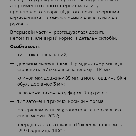
асортименті нашого інтернет-магазину
представлено 3 варіації даного ножа: з чорними,
коричневими і темно-зеленими накладками на
рукоять.
В торцевій частині розташувалася досить
непомітна, але вкрай корисна деталь – склобій.
Особливості:
тип ножа – складаний;
довжина моделі Ruike L11 у відкритому вигляді
становить 197 мм, а в складеному – 114 мм;
клинок має довжину 85 мм, а його товщина біля
обуха дорівнює 3 мм;
лезо ножа виконана у формі Drop-point;
тип заточення ріжучої кромки – пряма;
матеріалом клинка є загартована нержавіюча
сталь марки 12C27;
твердість леза за шкалою Роквелла становить
58-59 одиниць (HRC);