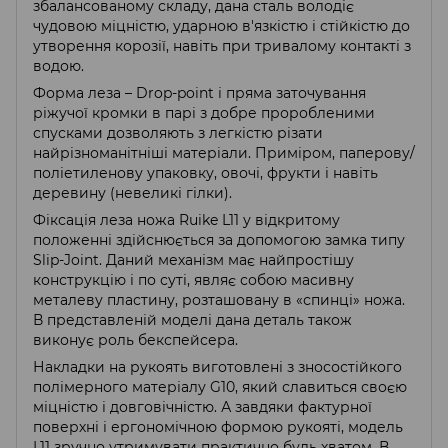
збалансованому складу, дана сталь володіє
чудовою міцністю, ударною в'язкістю і стійкістю до
утворення корозії, навіть при тривалому контакті з
водою.
Форма леза – Drop-point і пряма заточування
ріжучої кромки в парі з добре проробленими
спусками дозволяють з легкістю різати
найрізноманітніші матеріали. Приміром, паперову/
поліетиленову упаковку, овочі, фрукти і навіть
деревину (невеликі гілки).
Фіксація леза ножа Ruike L11 у відкритому
положенні здійснюється за допомогою замка типу
Slip-Joint. Даний механізм має найпростішу
конструкцію і по суті, являє собою масивну
металеву пластину, розташовану в «спинці» ножа.
В представленій моделі дана деталь також
виконує роль бекспейсера.
Накладки на рукоять виготовлені з зносостійкого
полімерного матеріалу G10, який славиться своєю
міцністю і довговічністю. А завдяки фактурної
поверхні і ергономічною формою рукояті, модель
L11 зручно утримувати практично будь хватом. В