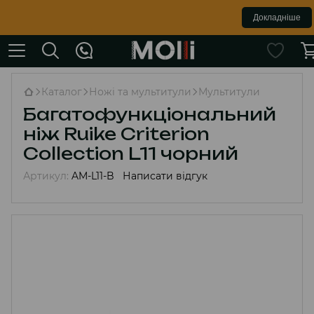
Докладніше
Каталог
Ножі та мультитули
Мультитули
Багатофункціональний
ніж Ruike Criterion
Collection L11 чорний
Артикул:
AM-L11-B
Написати відгук