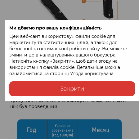
Ми дбаємо про вашу конфіденційність
Цей веб-сайт використовує файли cookie для
маркетингу та статистичних цілей, а також для
Інструменти:
безпечної та оптимальної роботи сайту. Ви можете
змінити це в налаштуваннях вашого браузера.
Довге лезо
Натисніть кнопку «Закрити», щоб дати згоду на
Кишенькова кліпса
використання файлів cookie. Детальніше можна
ознайомитися на сторінці
Угода користувача
.
Компактний пінцет
Склобій
Закрити
Інформація:
Трикутник позначає рік, а цифри місяць, коли цей
ніж був проведений