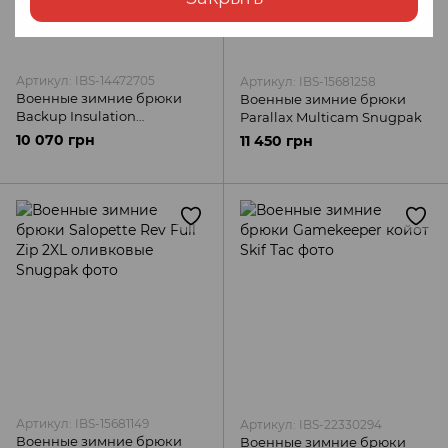
Артикул: IBS-14472705
Артикул: IBS-15681258
Военные зимние брюки
Военные зимние брюки
Backup Insulation
Parallax Multicam Snugpak
оливковые Blaser Active
10 070 грн
11 450 грн
Outfits
Артикул: IBS-15681149
Артикул: IBS-22330294
Военные зимние брюки
Военные зимние брюки