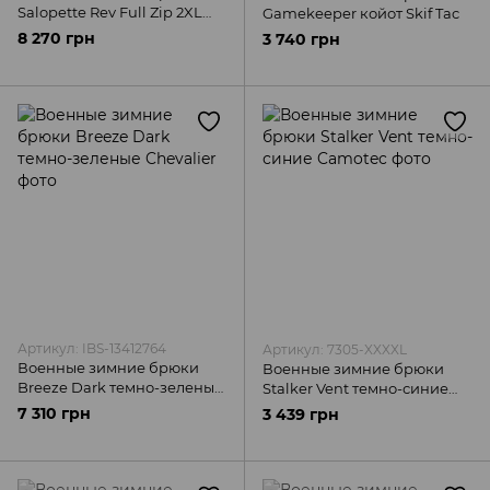
Salopette Rev Full Zip 2XL
Gamekeeper койот Skif Tac
оливковые Snugpak
8 270 грн
3 740 грн
Артикул: IBS-13412764
Артикул: 7305-XXXXL
Военные зимние брюки
Военные зимние брюки
Breeze Dark темно-зеленые
Stalker Vent темно-синие
Chevalier
Camotec
7 310 грн
3 439 грн