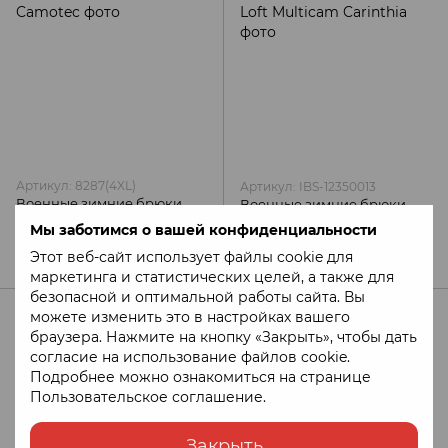
Артикул: 8287(4XL)
Артикул: IBS-12350013
Военные зимние брюки
Военные зимние брюки
Vent 2 0 черные Camotec
MIG 4 0 Trousers G-Loft
Мы заботимся о вашей конфиденциальности
Multicam Carinthia
3 772 грн
24 360 грн
Этот веб-сайт использует файлы cookie для
маркетинга и статистических целей, а также для
безопасной и оптимальной работы сайта. Вы
можете изменить это в настройках вашего
браузера. Нажмите на кнопку «Закрыть», чтобы дать
согласие на использование файлов cookie.
Подробнее можно ознакомиться на странице
Пользовательское соглашение
.
Закрыть