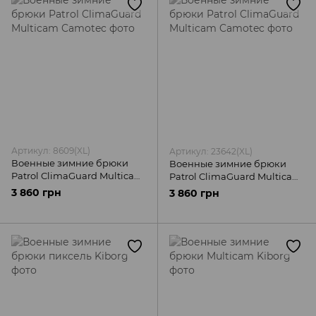
Артикул: 8609(XL)
Артикул: 23642(XL)
Военные зимние брюки
Военные зимние брюки
Patrol ClimaGuard Multicam
Patrol ClimaGuard Multicam
Camotec
Camotec
3 860 грн
3 860 грн