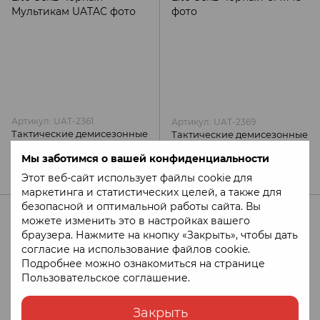
Артикул: UAT-2361
Артикул: UAT-2369
Тактические демисезонные
Тактические демисезонные
брюки Lite Gen2 Черный
брюки Lite Gen2 Черный
Мы заботимся о вашей конфиденциальности
Мультикам UATAC
UATAC
4 250 грн
3 900 грн
Этот веб-сайт использует файлы cookie для
маркетинга и статистических целей, а также для
безопасной и оптимальной работы сайта. Вы
можете изменить это в настройках вашего
браузера. Нажмите на кнопку «Закрыть», чтобы дать
согласие на использование файлов cookie.
Подробнее можно ознакомиться на странице
Пользовательское соглашение
.
Закрыть