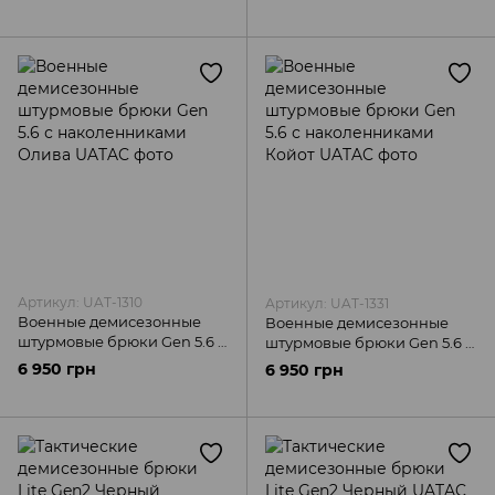
наколенниками Мультикам
UATAC
ММ-25 UATAC
Артикул: UAT-1310
Артикул: UAT-1331
Военные демисезонные
Военные демисезонные
штурмовые брюки Gen 5.6 с
штурмовые брюки Gen 5.6 с
наколенниками Олива
наколенниками Койот
6 950 грн
6 950 грн
UATAC
UATAC