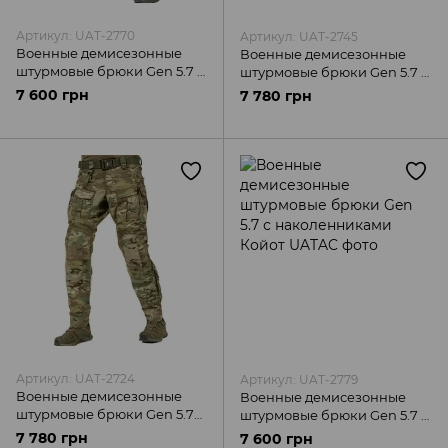
Артикул: UAT-2770
Артикул: UAT-2745
Военные демисезонные
Военные демисезонные
штурмовые брюки Gen 5.7 с
штурмовые брюки Gen 5.7 с
наколенниками Олива
наколенниками Мультикам
7 600 грн
7 780 грн
UATAC
UATAC
Артикул: UAT-2724
Артикул: UAT-2779
Военные демисезонные
Военные демисезонные
штурмовые брюки Gen 5.7
штурмовые брюки Gen 5.7 с
MM-25 Twill-Ripstop с
наколенниками Койот
7 780 грн
7 600 грн