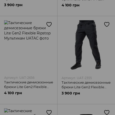
UATAC
Twill-Ripstop Мультикам
3 900 грн
4 100 грн
ММ-25 UATAC
Артикул: UAT-2656
Артикул: UAT-2355
Тактические демисезонные
Тактические демисезонные
брюки Lite Gen2 Flexible
брюки Lite Gen2 Flexible
Ripstop Мультикам UATAC
Графит UATAC
4 100 грн
3 900 грн