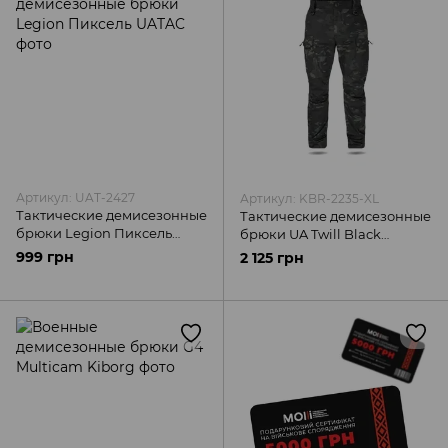
Артикул: UAT-2427
Артикул: KBR-2235-XL
Тактические демисезонные
Тактические демисезонные
брюки Legion Пиксель
брюки UA Twill Black
UATAC
Multicam Kiborg
999 грн
2 125 грн