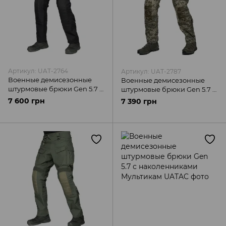
Артикул: UAT-2764
Артикул: UAT-2787
Военные демисезонные
Военные демисезонные
штурмовые брюки Gen 5.7 с
штурмовые брюки Gen 5.7 с
наколенниками Черный
наколенниками Пиксель
7 600 грн
7 390 грн
UATAC
UATAC