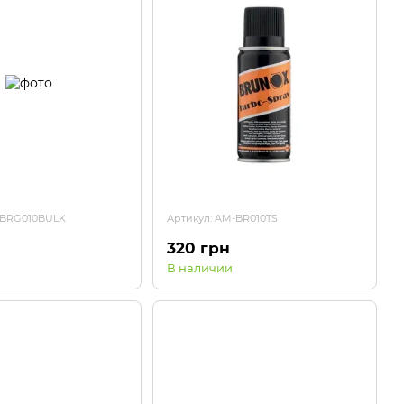
-BRG010BULK
Артикул: AM-BR010TS
320 грн
В наличии