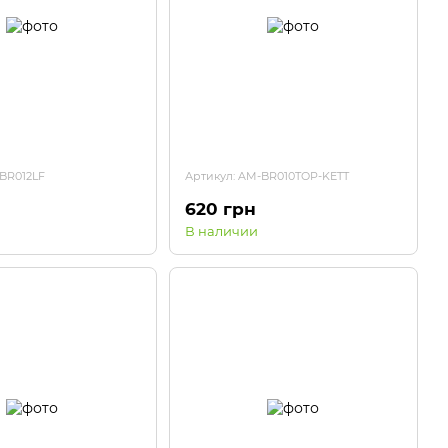
-BR012LF
Артикул: AM-BR010TOP-KETT
620 грн
В наличии