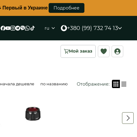
Украине противоосколковый жилет корсетного типа уже 
Подробнее
+380 (99) 732 74 13
ru
Мой заказ
Отображение:
сначала дешевле
по названию