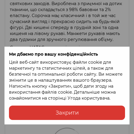
святкових заходів. Вироблена з приємної на дотик
тканини, що складається з 98% бавовни та 2%
еластану. Сорочка має класичний і в той же час
сучасний вигляд і прекрасно сидить на будь-якій
фігурі. Дві кишені спереду в грудній зоні та одна
кишеня на лівому рукаві. Манжети рукавів мають
два ґудзики для зручного регулювання об'єму.
Сорочка UATAC це незамінна річ у вашому
гардеробі, а завдяки якісним і комфортним
Ми дбаємо про вашу конфіденційність
матеріалам преміум якості, сорочка прослужить
Цей веб-сайт використовує файли cookie для
вам довгі роки.
маркетингу та статистичних цілей, а також для
безпечної та оптимальної роботи сайту. Ви можете
змінити це в налаштуваннях вашого браузера.
Натисніть кнопку «Закрити», щоб дати згоду на
використання файлів cookie. Детальніше можна
ознайомитися на сторінці
Угода користувача
.
Закрити