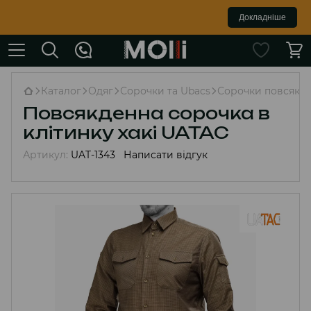
Докладніше
Каталог
Одяг
Сорочки та Ubacs
Сорочки повсякде
Повсякденна сорочка в
клітинку хакі UATAC
Артикул:
UAT-1343
Написати відгук