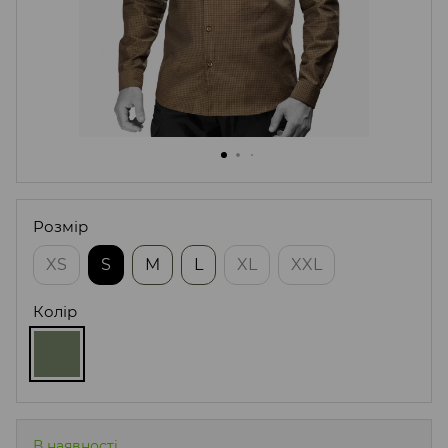
Розмір
XS
S
M
L
XL
XXL
Колір
В наявності