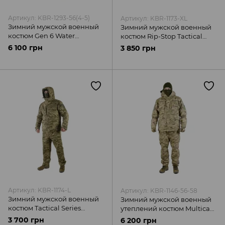
Артикул: KBR-1293-56(4-5)
Артикул: KBR-1173-XL
Зимний мужской военный
Зимний мужской военный
костюм Gen 6 Water
костюм Rip-Stop Tactical
Repellent Multicam Militex
Series утепленням Kiborg
6 100 грн
3 850 грн
Артикул: KBR-1174-L
Артикул: KBR-1146-56-58
Зимний мужской военный
Зимний мужской военный
костюм Tactical Series
утеплений костюм Multicam
Пиксель Kiborg
Kiborg
3 700 грн
6 200 грн