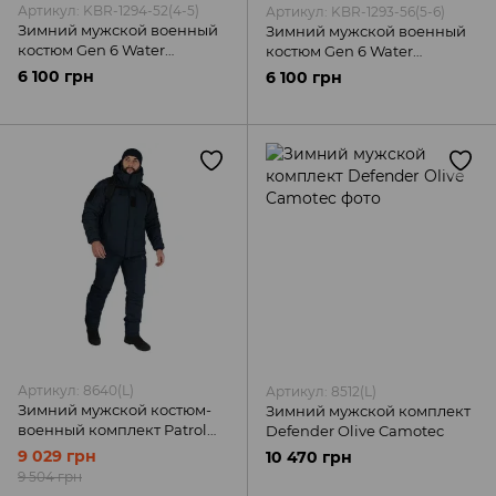
Артикул: KBR-1294-52(4-5)
Артикул: KBR-1293-56(5-6)
Зимний мужской военный
Зимний мужской военный
костюм Gen 6 Water
костюм Gen 6 Water
Repellent Пиксель Militex
Repellent Multicam Militex
6 100 грн
6 100 грн
Артикул: 8640(L)
Артикул: 8512(L)
Зимний мужской костюм-
Зимний мужской комплект
военный комплект Patrol
Defender Olive Camotec
Taslan темно-синие
9 029 грн
10 470 грн
Camotec
9 504 грн