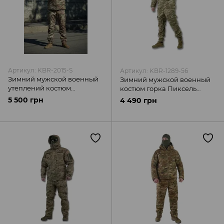
Артикул: KBR-2015-S
Артикул: KBR-1289-56
Зимний мужской военный
Зимний мужской военный
утеплений костюм
костюм горка Пиксель
Multicam Kiborg
Kiborg
5 500 грн
4 490 грн