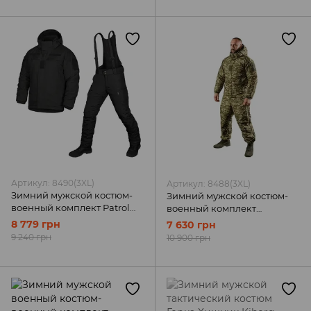
Артикул: 8490(3XL)
Артикул: 8488(3XL)
Зимний мужской костюм-
Зимний мужской костюм-
военный комплект Patrol
военный комплект
Taslan черный Camotec
Defender lvl Хищник
8 779 грн
7 630 грн
Camotec
9 240 грн
10 900 грн