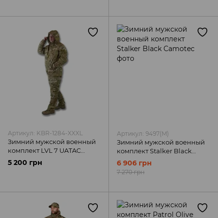
Артикул: KBR-1284-XXXL
Артикул: 9497(M)
Зимний мужской военный
Зимний мужской военный
комплект LVL 7 UATAC
комплект Stalker Black
Kiborg
Camotec
5 200 грн
6 906 грн
7 270 грн