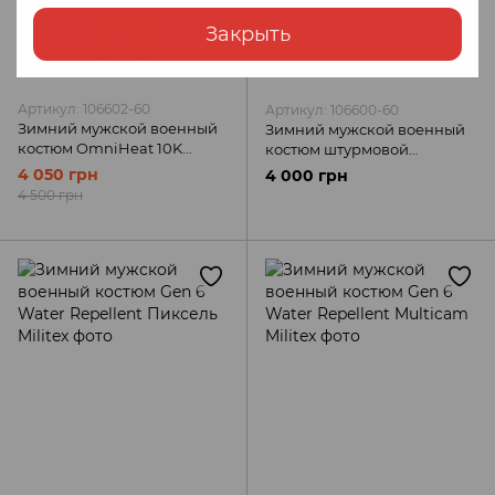
Закрыть
Артикул: 106602-60
Артикул: 106600-60
Зимний мужской военный
Зимний мужской военный
костюм OmniHeat 10K
костюм штурмовой
Multicam FS Uniform
тактический Shturm
4 050 грн
4 000 грн
Multicam FS Uniform
4 500 грн