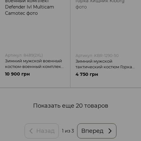
Артикул: 8489(2XL)
Артикул: KBR-1290-50
Зимний мужской военный
Зимний мужской
костюм-военный комплект
тактический костюм Горка
Defender lvl Multicam
Хищник Kiborg
10 900 грн
4 750 грн
Camotec
Показать еще 20 товаров
Назад
Вперед
1
из 3