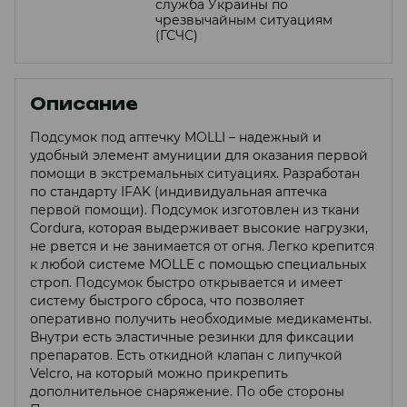
служба Украины по
чрезвычайным ситуациям
(ГСЧС)
Описание
Подсумок под аптечку MOLLI – надежный и
удобный элемент амуниции для оказания первой
помощи в экстремальных ситуациях. Разработан
по стандарту IFAK (индивидуальная аптечка
первой помощи). Подсумок изготовлен из ткани
Cordura, которая выдерживает высокие нагрузки,
не рвется и не занимается от огня. Легко крепится
к любой системе MOLLE с помощью специальных
строп. Подсумок быстро открывается и имеет
систему быстрого сброса, что позволяет
оперативно получить необходимые медикаменты.
Внутри есть эластичные резинки для фиксации
препаратов. Есть откидной клапан с липучкой
Velcro, на который можно прикрепить
дополнительное снаряжение. По обе стороны