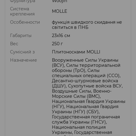
Фурнитура
Woojin
Система
MOLLE
крепления
Особенности
функція швидкого скидання не
світиться в ПНБ
Габариты
23х16 см
Вес
250 г
Сумісний з
Плитоносками MOLLI
Назначение
Вооруженные Силы Украины
(ВСУ), Силы территориальной
обороны (ТрО), Силы
специальных операций (ССО),
Десантно-штурмовые войска
(ДШУ), Сухопутные войска ВСУ,
Воздушные Силы, Военно-
Морские Силы (ВМС),
Национальная Гвардия Украины
(НГУ), Национальная Гвардия
Украины (НГУ) (СБУ),
Государственная пограничная
служба Украины (ГНСУ),
Национальная полиция
Украины, Государственная