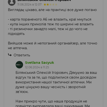
11.06.2024 в 12:07
Виглядає цікаво, але на практиці все дуже погано
- карта пораненого А6 не влазить, краї мнуться
- купа інших приколів теж по ширині не влазить
- ті резиночки занадто малі, теж ні до чого не
підходять
Вийшов може й непоганий органайзер, але точно
не аптечка.
Ответить
Svetlana Sacyuk
12.06.2024 в 11:25
Білянський Олексій Ігорович, Дякуємо за ваш
відгук та за те, що поділилися своїм досвідом
використання нашої тактичної аптечки. Ми
дуже цінуємо вашу чесність і зворотній
зв'язок.
Нам прикро чути, що наша продукція не
повністю виправдала ваші очікування. Ми