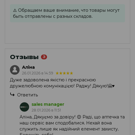
⚠️
Обращаем ваше внимание, что товары могут
быть отправлены с разных складов.
Отзывы
3
Аліна
26.01.2026 в 14:59
Дуже задоволена якістю і прекрасною
дружелюбною комунікацією! Раджу! Дякую!🤗♥️
Ответить
sales manager
28.01.2026 в 11:51
Аліна, Дякуємо за довіру! 😊 Раді, що аптечка та
наш сервіс вам сподобалися. Нехай вона
служить лише як надійний елемент захисту.