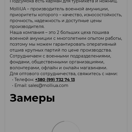
Подсумока есть карман для турникета и ножниц.
MolliUA – производитель военной амуниции,
приоритеты которого – качество, износостойкость,
прочность, надежность и доступные цены
производителя.
Наша компания – это 2 больших цеха пошива
военной амуниции с многолетним опытом работы,
поэтому мы можем гарантировать оперативный
отшив крупных партий по цене производства.
Сотрудничаем с военными подразделениями,
фондами, общественными организациями,
волонтерами, офлайн и онлайн магазинами.
Для оптового сотрудничества, свяжитесь с нами:
• Телефон:
+380 (99) 732 74 13
• Email:
sales@molliua.com
Замеры