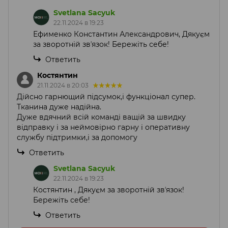
Svetlana Sacyuk
22.11.2024 в 19:23
Ефименко Константин Александрович, Дякуєм
за зворотній звʼязок! Бережіть себе!
Ответить
Костянтин
21.11.2024 в 20:03
Дійсно гарнющий підсумок,і функціонал супер.
Тканина дуже надійна.
Дуже вдячний всій команді ващій за швидку
відправку і за неймовірно гарну і оперативну
службу підтримки,і за допомогу
Ответить
Svetlana Sacyuk
22.11.2024 в 19:23
Костянтин , Дякуєм за зворотній звʼязок!
Бережіть себе!
Ответить