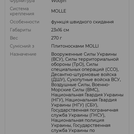
Фурнитура
Woojin
Система
MOLLE
крепления
Особенности
функція швидкого скидання
Габариты
23х16 см
Вес
270 г
Сумісний з
Плитоносками MOLLI
Назначение
Вооруженные Силы Украины
(ВСУ), Силы территориальной
обороны (ТрО), Силы
специальных операций (ССО),
Десантно-штурмовые войска
(ДШУ), Сухопутные войска ВСУ,
Воздушные Силы, Военно-
Морские Силы (ВМС),
Национальная Гвардия Украины
(НГУ), Национальная Гвардия
Украины (НГУ) (СБУ),
Государственная пограничная
служба Украины (ГНСУ),
Национальная полиция
Украины, Государственная
служба Украины по