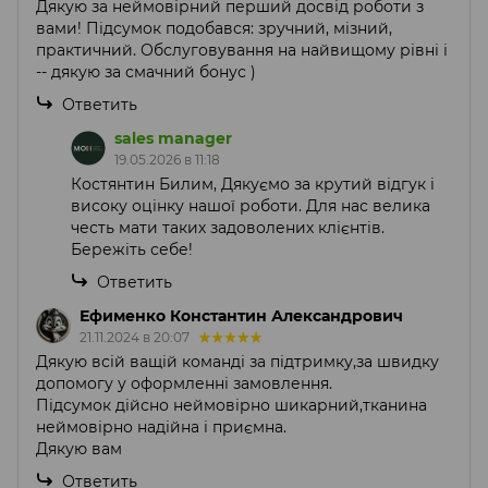
Дякую за неймовірний перший досвід роботи з
вами! Підсумок подобався: зручний, мізний,
практичний. Обслуговування на найвищому рівні і
-- дякую за смачний бонус )
Ответить
sales manager
19.05.2026 в 11:18
Костянтин Билим, Дякуємо за крутий відгук і
високу оцінку нашої роботи. Для нас велика
честь мати таких задоволених клієнтів.
Бережіть себе!
Ответить
Ефименко Константин Александрович
21.11.2024 в 20:07
Дякую всій ващій команді за підтримку,за швидку
допомогу у оформленні замовлення.
Підсумок дійсно неймовірно шикарний,тканина
неймовірно надійна і приємна.
Дякую вам
Ответить