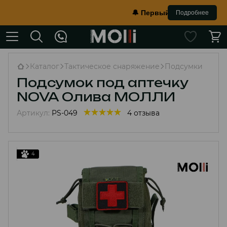
🔔 Первый в Украине противооско
Подробнее
Каталог
Тактическое снаряжение
Подсумки
Подсумок под аптечку
NOVA Олива МОЛЛИ
Артикул:
PS-049
4 отзыва
4