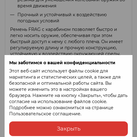
время движения
Прочный и устойчивый к воздействию
погодных условий
Ремень FRAG с карабином позволяет быстро и
легко носить оружие, обеспечивая при этом
быстрый доступ к нему с любого плеча. Он имеет
регулируемую длину и прочную конструкцию,
устойчивую к воздействию окружающей среды.
Ремень также отвечает требованиям
Мы заботимся о вашей конфиденциальности
безопасности и удобства использования оружия.
Этот веб-сайт использует файлы cookie для
маркетинга и статистических целей, а также для
Тактический 1-точечный оружейный ремень
безопасной и оптимальной работы сайта. Вы
FRAG можно заказать в следующих цветах:
можете изменить это в настройках вашего
Олива, койот, белый, черный.
браузера. Нажмите на кнопку «Закрыть», чтобы дать
согласие на использование файлов cookie.
Подробнее можно ознакомиться на странице
Пользовательское соглашение
.
Закрыть