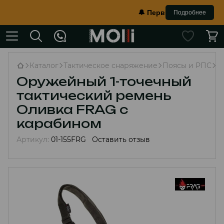
🔔 Первый в Украине противо
Подробнее
Каталог
Тактическое снаряжение
Поясы и РПС
О
Оружейный 1-точечный
тактический ремень
Оливка FRAG с
карабином
Артикул:
01-155FRG
Оставить отзыв