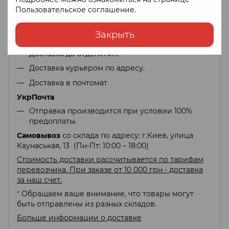
Пользовательское соглашение
.
Доставка
Оплата
Гарантия
Возврат
Закрыть
Новая Почта
Доставка до отделения.
Доставка курьером по адресу.
Доставка в почтомат
УкрПочта
Отправка производится при условии 100%
предоплаты.
Самовывоз
со склада по адресу: г.Киев, улица
Каунаськая, 13 (Пн-Пт: 10:00 – 18:00)
Стоимость доставки рассчитывается по тарифам
перевозчика. При заказе от 10 000 грн - доставка
за наш счет.
*
Обращаем ваше внимание, что товары могут
быть отправлены из разных складов.
Больше информации о доставке